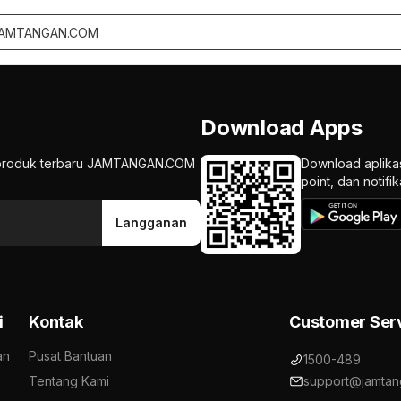
Download Apps
an produk terbaru JAMTANGAN.COM
Download aplika
point, dan notif
Langganan
i
Kontak
Customer Ser
an
Pusat Bantuan
1500-489
Tentang Kami
support@jamtan