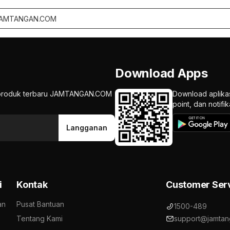
Download Apps
an produk terbaru JAMTANGAN.COM
Download aplika
point, dan notif
Langganan
i
Kontak
Customer Ser
an
Pusat Bantuan
1500-489
Tentang Kami
support@jamtan