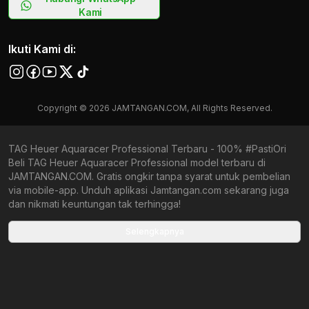
Kami
Ikuti Kami di:
Copyright © 2026 JAMTANGAN.COM, All Rights Reserved.
TAG Heuer Aquaracer Professional Terbaru - 100% #PastiOri
Beli TAG Heuer Aquaracer Professional model terbaru di
JAMTANGAN.COM. Gratis ongkir tanpa syarat untuk pembelian
via mobile-app. Unduh aplikasi Jamtangan.com sekarang juga
dan nikmati keuntungan tak terhingga!
Collections terbaru yang ada di Jamtangan.com
Selengkapnya
TAG Heuer Diver
TAG Heuer Formula 1 Chronograph
TAG Heuer Monaco Chronograph
TAG Heuer Carrera Date
TAG Heuer Carrera Day-Date