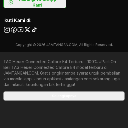
Kami
Ikuti Kami di:
Copyright © 2026 JAMTANGAN.COM, All Rights Reserved.
TAG Heuer Connected Calibre E4 Terbaru - 100% #PastiOri
Beli TAG Heuer Connected Calibre E4 model terbaru di
JAMTANGAN.COM. Gratis ongkir tanpa syarat untuk pembelian
via mobile-app. Unduh aplikasi Jamtangan.com sekarang juga
dan nikmati keuntungan tak terhingga!
Collections terbaru yang ada di Jamtangan.com
Selengkapnya
TAG Heuer Diver
TAG Heuer Formula 1 Chronograph
TAG Heuer Aquaracer Professional
TAG Heuer Monaco Chronograph
TAG Heuer Carrera Date