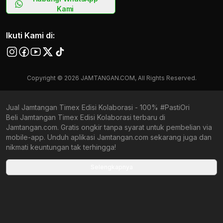
Kami
Ikuti Kami di:
Copyright © 2026 JAMTANGAN.COM, All Rights Reserved.
Jual Jamtangan Timex Edisi Kolaborasi - 100% #PastiOri
Beli Jamtangan Timex Edisi Kolaborasi terbaru di
Jamtangan.com. Gratis ongkir tanpa syarat untuk pembelian via
mobile-app. Unduh aplikasi Jamtangan.com sekarang juga dan
nikmati keuntungan tak terhingga!
Collections terbaru yang ada di Jamtangan.com
Selengkapnya
Timex Solar
Timex Q Chronograph
Timex Main
Timex Collaboration
Timex Chronograph