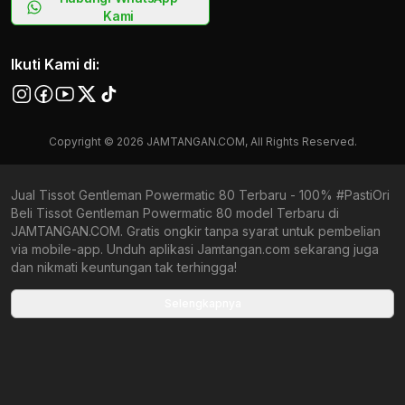
Kami
Ikuti Kami di:
Copyright © 2026 JAMTANGAN.COM, All Rights Reserved.
Jual Tissot Gentleman Powermatic 80 Terbaru - 100% #PastiOri
Beli Tissot Gentleman Powermatic 80 model Terbaru di
JAMTANGAN.COM. Gratis ongkir tanpa syarat untuk pembelian
via mobile-app. Unduh aplikasi Jamtangan.com sekarang juga
dan nikmati keuntungan tak terhingga!
Collections terbaru yang ada di Jamtangan.com
Selengkapnya
Tissot PRC 200
Tissot PRX Quartz
Tissot GMT
Tissot Visodate
Tissot Powermatic 80