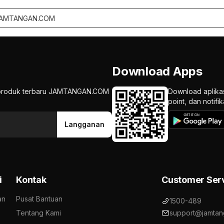
Download Apps
an produk terbaru JAMTANGAN.COM
Download aplika
point, dan notif
Langganan
i
Kontak
Customer Ser
an
Pusat Bantuan
1500-489
Tentang Kami
support@jamtan