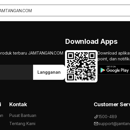
Download Apps
an produk terbaru JAMTANGAN.COM
Download aplika
point, dan notif
Langganan
i
Kontak
Customer Ser
an
Pusat Bantuan
1500-489
Tentang Kami
support@jamtan