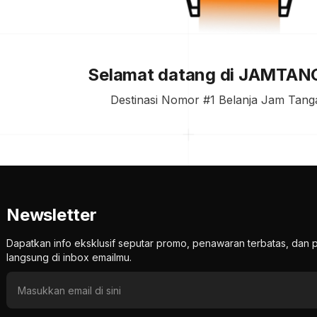
Selamat datang di JAMTA
Destinasi Nomor #1 Belanja Jam Tanga
Newsletter
Dapatkan info eksklusif seputar promo, penawaran terbatas, d
langsung di inbox emailmu.