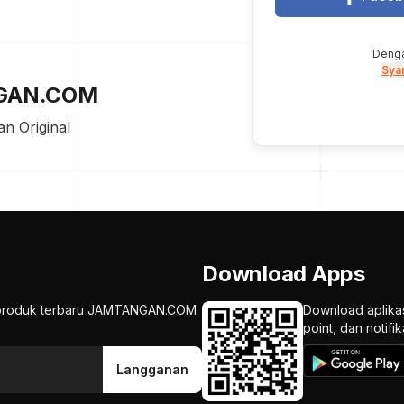
Denga
Sya
NGAN.COM
n Original
Download Apps
an produk terbaru JAMTANGAN.COM
Download aplika
point, dan notif
Langganan