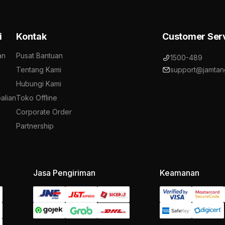
i
Kontak
Customer Ser
an
Pusat Bantuan
1500-489
Tentang Kami
support@jamtan
Hubungi Kami
alian
Toko Offline
Corporate Order
Partnership
Jasa Pengiriman
Keamanan