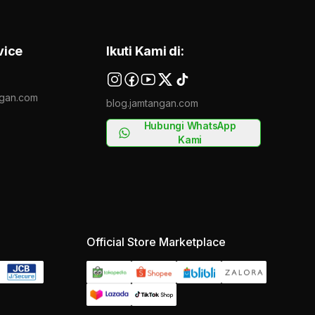
vice
Ikuti Kami di:
gan.com
blog.jamtangan.com
Hubungi WhatsApp
Kami
Official Store Marketplace