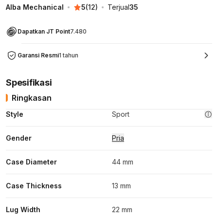
Alba Mechanical
5
(
12
)
Terjual
35
Dapatkan JT Point
7.480
Garansi Resmi
1 tahun
Spesifikasi
Ringkasan
Style
Sport
Gender
Pria
Case Diameter
44 mm
Case Thickness
13 mm
Lug Width
22 mm