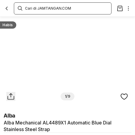
Overview
Spesifikasi
Deskripsi
Toko Offline
Review
Lainnya
Habis
1/9
Alba
Alba Mechanical AL4489X1 Automatic Blue Dial
Stainless Steel Strap