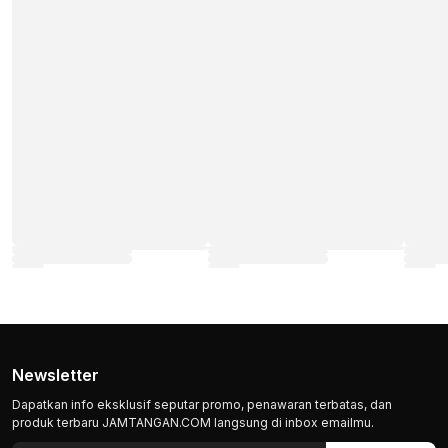
Newsletter
Dapatkan info eksklusif seputar promo, penawaran terbatas, dan
produk terbaru JAMTANGAN.COM langsung di inbox emailmu.