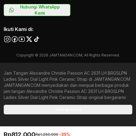
Hubungi WhatsApp
Kami
Ikuti Kami di:
Copyright © 2026 JAMTANGAN.COM, All Rights Reserved.
Jam Tangan Alexandre Christie Passion AC 2631 LH BRGSLPN
Ladies Silver Dial Light Pink Ceramic Strap di JAMTANGAN.COM
JAMTANGAN.COM menyediakan dan menjual berbagai produk
jam tangan Alexandre Christie Passion AC 2631 LH BRGSLPN
Ladies Silver Dial Light Pink Ceramic Strap original bergaransi
resmi Indonesia dan Global (International Warranty). Kami
berkomitmen untuk memberi penawaran terbaik bagi setiap
Selengkapnya
pelanggan. JAMTANGAN.COM menjamin produk-produk yang
tersedia merupakan produk jam tangan original, berkualitas
tinggi, dan memiliki harga yang lebih terjangkau dari toko online
Rp812.000
Indonesia lainnya. Anda, watchlovers, merupakan prioritas
Rp1.250.000
-35%