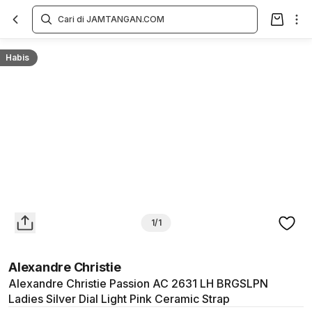
Overview
Spesifikasi
Deskripsi
Toko Offline
Review
Lainnya
Habis
1/1
Alexandre Christie
Alexandre Christie Passion AC 2631 LH BRGSLPN
Ladies Silver Dial Light Pink Ceramic Strap