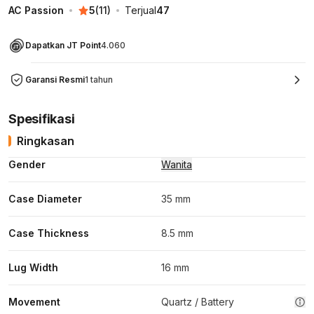
AC Passion
5
(
11
)
Terjual
47
Dapatkan JT Point
4.060
Garansi Resmi
1 tahun
Spesifikasi
Ringkasan
Gender
Wanita
Case Diameter
35 mm
Case Thickness
8.5 mm
Lug Width
16 mm
Movement
Quartz / Battery