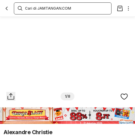
Overview
Spesifikasi
Deskripsi
Toko Offline
Review
Lainnya
1/8
Alexandre Christie