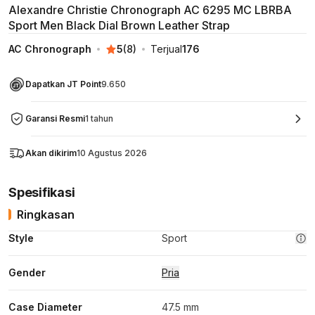
Alexandre Christie Chronograph AC 6295 MC LBRBA
Sport Men Black Dial Brown Leather Strap
AC Chronograph
5
(
8
)
Terjual
176
Dapatkan JT Point
9.650
Garansi Resmi
1 tahun
Akan dikirim
10 Agustus 2026
Spesifikasi
Ringkasan
Style
Sport
Gender
Pria
Case Diameter
47.5 mm