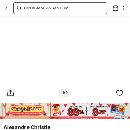
Overview
Spesifikasi
Deskripsi
Toko Offline
Review
Lainnya
1/9
Alexandre Christie