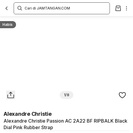
Overview
Spesifikasi
Deskripsi
Toko Offline
Review
Lainnya
Habis
1/8
Alexandre Christie
Alexandre Christie Passion AC 2A22 BF RIPBALK Black
Dial Pink Rubber Strap