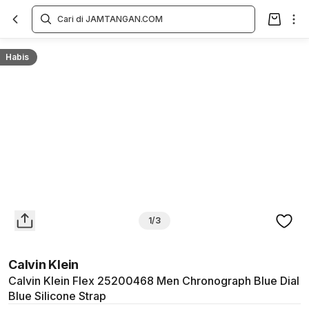
Overview
Spesifikasi
Deskripsi
Toko Offline
Review
Lainnya
Habis
1/3
Calvin Klein
Calvin Klein Flex 25200468 Men Chronograph Blue Dial
Blue Silicone Strap