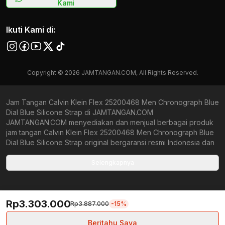
Kami
Ikuti Kami di:
Copyright © 2026 JAMTANGAN.COM, All Rights Reserved.
Jam Tangan Calvin Klein Flex 25200468 Men Chronograph Blue
Dial Blue Silicone Strap di JAMTANGAN.COM
JAMTANGAN.COM menyediakan dan menjual berbagai produk
jam tangan Calvin Klein Flex 25200468 Men Chronograph Blue
Dial Blue Silicone Strap original bergaransi resmi Indonesia dan
Global (International Warranty). Kami berkomitmen untuk
memberi penawaran terbaik bagi setiap pelanggan.
Selengkapnya
JAMTANGAN.COM menjamin produk-produk yang tersedia
merupakan produk jam tangan original, berkualitas tinggi, dan
memiliki harga yang lebih terjangkau dari toko online Indonesia
Rp3.303.000
lainnya. Anda, watchlovers, merupakan prioritas utama kami.
Rp3.887.000
-15%
Dengan tersedianya berbagai jam tangan mechanical, kinetic,
dan quartz mulai dari yang bertema fine-elegance atau elegan
Beritahu Saya