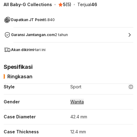
All Baby-G Collections
5
(
5
)
Terjual
46
Dapatkan JT Point
6.840
Garansi Jamtangan.com
2 tahun
Akan dikirim
Hari ini
Spesifikasi
Ringkasan
Style
Sport
Gender
Wanita
Case Diameter
42.4 mm
Case Thickness
12.4 mm