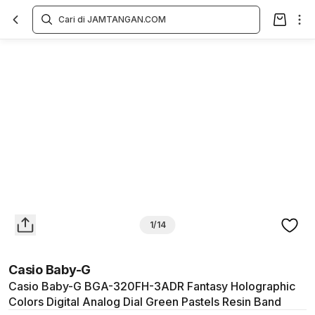
Overview
Spesifikasi
Deskripsi
Toko Offline
Review
Lainnya
1/14
Casio Baby-G
Casio Baby-G BGA-320FH-3ADR Fantasy Holographic
Colors Digital Analog Dial Green Pastels Resin Band