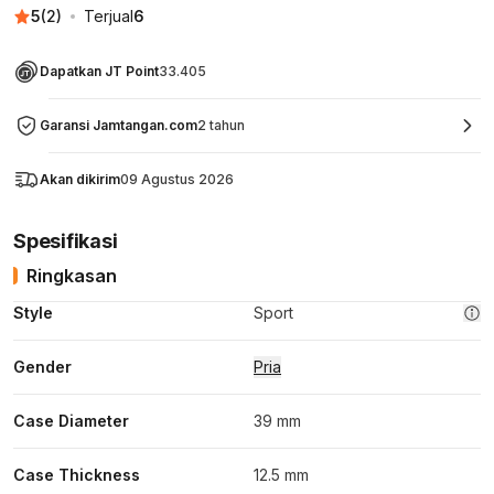
5
(
2
)
Terjual
6
Dapatkan JT Point
33.405
Garansi Jamtangan.com
2 tahun
Akan dikirim
09 Agustus 2026
Spesifikasi
Ringkasan
Style
Sport
Gender
Pria
Case Diameter
39 mm
Case Thickness
12.5 mm