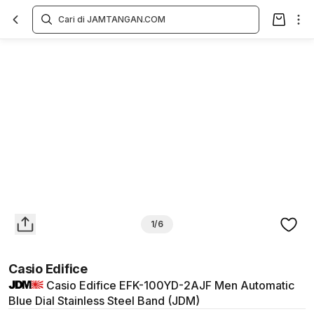
Overview
Spesifikasi
Deskripsi
Toko Offline
Review
Lainnya
1/6
Casio Edifice
Casio Edifice EFK-100YD-2AJF Men Automatic
Blue Dial Stainless Steel Band (JDM)