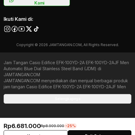
Kami
Ikuti Kami di:
Copyright © 2026 JAMTANGAN.COM, All Rights Reserved.
Jam Tangan Casio Edifice EFK-100YD-2A EFK-100YD-2AJF Men
Automatic Blue Dial Stainless Steel Band (JDM) di
JAMTANGAN.COM
JAMTANGAN.COM menyediakan dan menjual berbagai produk
jam tangan Casio Edifice EFK-100YD-2A EFK-100YD-2AJF Men
Automatic Blue Dial Stainless Steel Band (JDM) original
bergaransi resmi Indonesia dan Global (International Warranty).
Selengkapnya
Kami berkomitmen untuk memberi penawaran terbaik bagi
setiap pelanggan. JAMTANGAN.COM menjamin produk-produk
yang tersedia merupakan produk jam tangan original,
berkualitas tinggi, dan memiliki harga yang lebih terjangkau dari
Rp6.681.000
Rp8.909.000
-25%
toko online Indonesia lainnya. Anda, watchlovers, merupakan
prioritas utama kami. Dengan tersedianya berbagai jam tangan