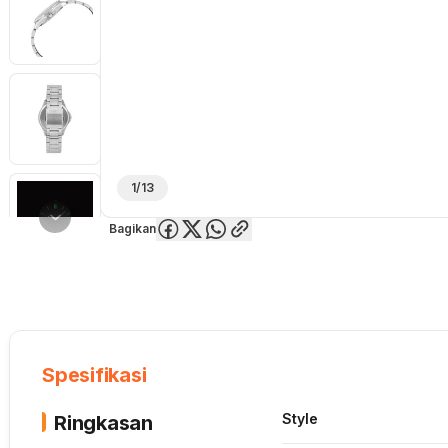
1/13
Bagikan
Overview
Spesifikasi
Deskripsi
Toko Offline
Review
Lainnya
Spesifikasi
Style
Ringkasan