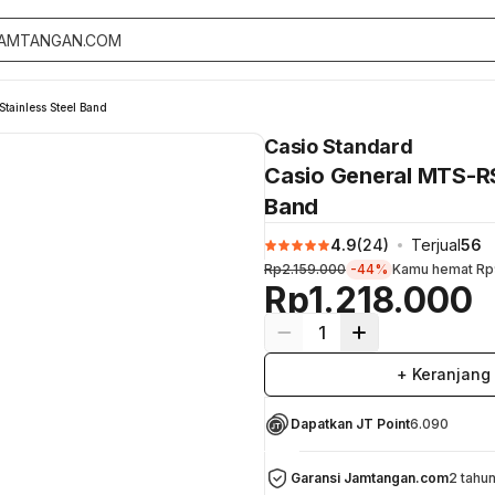
ainless Steel Band
Casio Standard
Casio General MTS-RS
Band
4.9
(
24
)
Terjual
56
Rp2.159.000
-44%
Kamu hemat
Rp
Rp1.218.000
1
+ Keranjang
Dapatkan JT Point
6.090
Garansi Jamtangan.com
2 tahu