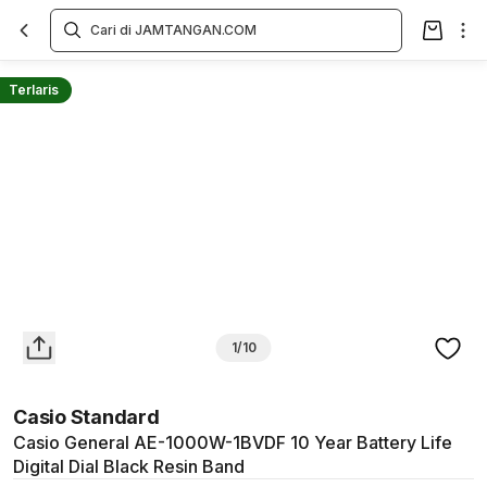
Overview
Spesifikasi
Deskripsi
Toko Offline
Review
Lainnya
Terlaris
1/10
Casio Standard
Casio General AE-1000W-1BVDF 10 Year Battery Life
Digital Dial Black Resin Band