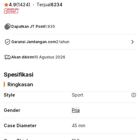
4.9
(
1424
)
Terjual
8234
Dapatkan JT Point
1.935
Garansi Jamtangan.com
2 tahun
Akan dikirim
10 Agustus 2026
Spesifikasi
Ringkasan
Style
Sport
Gender
Pria
Case Diameter
45 mm