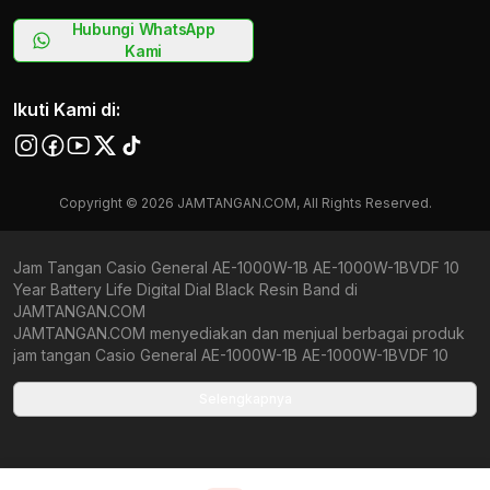
Hubungi WhatsApp
Kami
Ikuti Kami di:
Copyright © 2026 JAMTANGAN.COM, All Rights Reserved.
Jam Tangan Casio General AE-1000W-1B AE-1000W-1BVDF 10
Year Battery Life Digital Dial Black Resin Band di
JAMTANGAN.COM
JAMTANGAN.COM menyediakan dan menjual berbagai produk
jam tangan Casio General AE-1000W-1B AE-1000W-1BVDF 10
Year Battery Life Digital Dial Black Resin Band original
bergaransi resmi Indonesia dan Global (International Warranty).
Selengkapnya
Kami berkomitmen untuk memberi penawaran terbaik bagi
setiap pelanggan. JAMTANGAN.COM menjamin produk-produk
yang tersedia merupakan produk jam tangan original,
berkualitas tinggi, dan memiliki harga yang lebih terjangkau dari