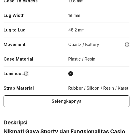
Case Thickness
13.8 mm
Lug Width
18 mm
Lug to Lug
48.2 mm
Movement
Quartz / Battery
Case Material
Plastic / Resin
Luminous
Strap Material
Rubber / Silicon / Resin / Karet
Selengkapnya
Deskripsi
Nikmati Gaya Sporty dan Fungsionalitas Casio