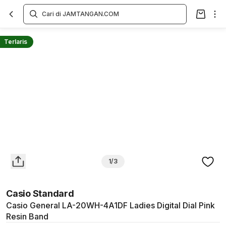
Overview
Spesifikasi
Deskripsi
Toko Offline
Review
Lainnya
Terlaris
1/3
Casio Standard
Casio General LA-20WH-4A1DF Ladies Digital Dial Pink
Resin Band