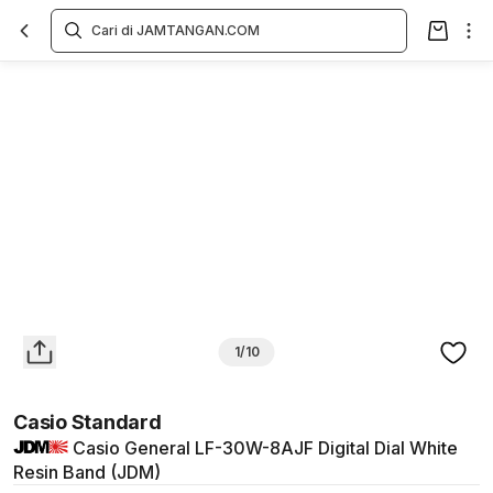
Overview
Spesifikasi
Deskripsi
Toko Offline
Review
Lainnya
1/10
Casio Standard
Casio General LF-30W-8AJF Digital Dial White
Resin Band (JDM)