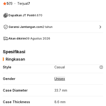
5
(
1
)
Terjual
7
Dapatkan JT Point
4.670
Garansi Jamtangan.com
2 tahun
Akan dikirim
09 Agustus 2026
Spesifikasi
Ringkasan
Style
Casual
Gender
Unisex
Case Diameter
33.7 mm
Case Thickness
8.6 mm