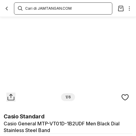
Overview
Spesifikasi
Deskripsi
Toko Offline
Review
Lainnya
1/6
Casio Standard
Casio General MTP-VT01D-1B2UDF Men Black Dial
Stainless Steel Band