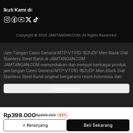
Ikuti Kami di:
Copyright © 2026 JAMTANGAN.COM, All Rights Reserved.
Jam Tangan Casio General MTP-VT01D-1B2UDF Men Black Dial
Stainless Steel Band di JAMTANGAN.COM
JAMTANGAN.COM menyediakan dan menjual berbagai produk
jam tangan Casio General MTP-VT01D-1B2UDF Men Black Dial
Stainless Steel Band original bergaransi resmi Indonesia dan
Global (International Warranty). Kami berkomitmen untuk
memberi penawaran terbaik bagi setiap pelanggan.
Selengkapnya
JAMTANGAN.COM menjamin produk-produk yang tersedia
merupakan produk jam tangan original, berkualitas tinggi, dan
memiliki harga yang lebih terjangkau dari toko online Indonesia
lainnya. Anda, watchlovers, merupakan prioritas utama kami.
Rp399.000
Rp699.000
-43%
Dengan tersedianya berbagai jam tangan mechanical, kinetic,
dan quartz mulai dari yang bertema fine-elegance atau elegan
+ Keranjang
Beli Sekarang
hingga sports, seperti diver, runner, dan military look, kami