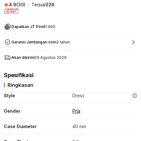
4.9
(
30
)
Terjual
226
Dapatkan JT Point
1.995
Garansi Jamtangan.com
2 tahun
Akan dikirim
09 Agustus 2026
Spesifikasi
Ringkasan
Style
Dress
Gender
Pria
Case Diameter
40 mm