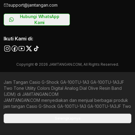
support@jamtangan.com
Hubungi WhatsApp
Kami
Ikuti Kami di:
Copyright © 2026 JAMTANGAN.COM, All Rights Reserved.
Jam Tangan Casio G-Shock GA-100TU-1A3 GA-100TU-1A3JF
Two Tone Utility Colors Digital Analog Dial Olive Resin Band
(JDM) di JAMTANGAN.COM
JAMTANGAN.COM menyediakan dan menjual berbagai produk
jam tangan Casio G-Shock GA-100TU-1A3 GA-100TU-1A3JF Two
Tone Utility Colors Digital Analog Dial Olive Resin Band (JDM)
original bergaransi resmi Indonesia dan Global (International
Selengkapnya
Warranty). Kami berkomitmen untuk memberi penawaran terbaik
bagi setiap pelanggan. JAMTANGAN.COM menjamin produk-