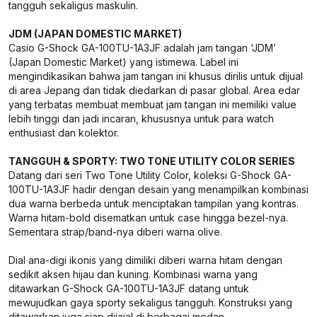
tangguh sekaligus maskulin.
JDM (JAPAN DOMESTIC MARKET)
Casio G-Shock GA-100TU-1A3JF adalah jam tangan ‘JDM’
(Japan Domestic Market) yang istimewa. Label ini
mengindikasikan bahwa jam tangan ini khusus dirilis untuk dijual
di area Jepang dan tidak diedarkan di pasar global. Area edar
yang terbatas membuat membuat jam tangan ini memiliki value
lebih tinggi dan jadi incaran, khususnya untuk para watch
enthusiast dan kolektor.
TANGGUH & SPORTY: TWO TONE UTILITY COLOR SERIES
Datang dari seri Two Tone Utility Color, koleksi G-Shock GA-
100TU-1A3JF hadir dengan desain yang menampilkan kombinasi
dua warna berbeda untuk menciptakan tampilan yang kontras.
Warna hitam-bold disematkan untuk case hingga bezel-nya.
Sementara strap/band-nya diberi warna olive.
Dial ana-digi ikonis yang dimiliki diberi warna hitam dengan
sedikit aksen hijau dan kuning. Kombinasi warna yang
ditawarkan G-Shock GA-100TU-1A3JF datang untuk
mewujudkan gaya sporty sekaligus tangguh. Konstruksi yang
ditawarkan juga siap dijajal di berbagai medan.