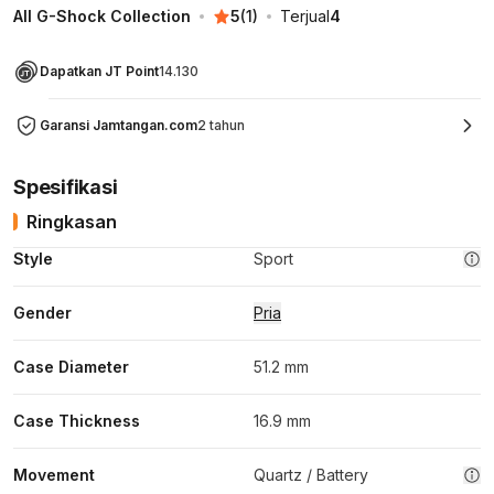
All G-Shock Collection
5
(
1
)
Terjual
4
Dapatkan JT Point
14.130
Garansi Jamtangan.com
2 tahun
Spesifikasi
Ringkasan
Style
Sport
Gender
Pria
Case Diameter
51.2 mm
Case Thickness
16.9 mm
Movement
Quartz / Battery