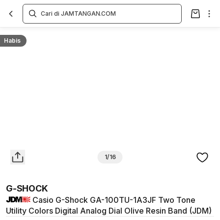
Overview
Spesifikasi
Deskripsi
Toko Offline
Review
Lainnya
Habis
1/16
G-SHOCK
Casio G-Shock GA-100TU-1A3JF Two Tone
Utility Colors Digital Analog Dial Olive Resin Band (JDM)