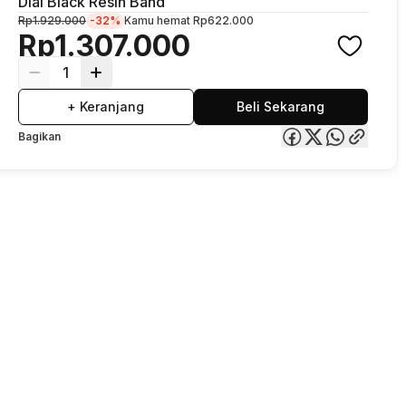
Dial Black Resin Band
Rp1.929.000
-32%
Kamu hemat
Rp622.000
Rp1.307.000
1
+ Keranjang
Beli Sekarang
Bagikan