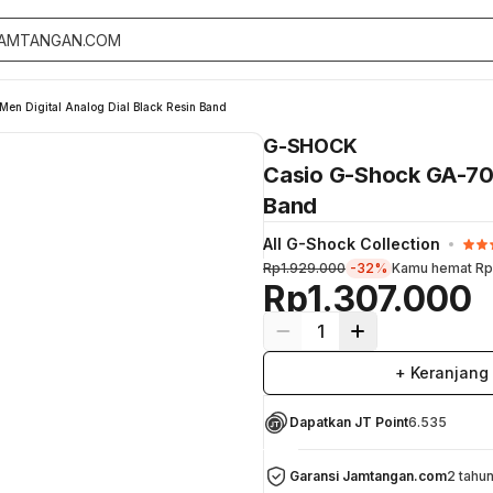
n Digital Analog Dial Black Resin Band
G-SHOCK
Casio G-Shock GA-700
Band
All G-Shock Collection
Rp1.929.000
-32%
Kamu hemat
Rp
Rp1.307.000
1
+ Keranjang
Dapatkan JT Point
6.535
Garansi Jamtangan.com
2 tahu