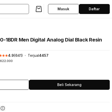
Masuk
Daftar
-1BDR Men Digital Analog Dial Black Resin
4.9
(
641
)
Terjual
4457
622.000
Beli Sekarang
n