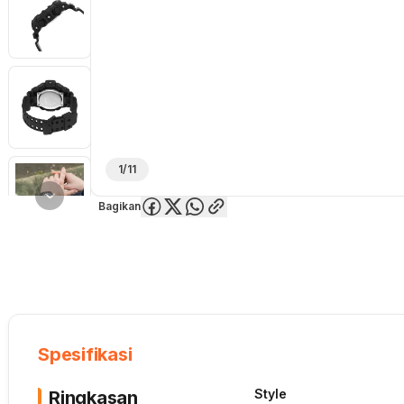
1/11
Bagikan
Overview
Spesifikasi
Deskripsi
Toko Offline
Review
Lainnya
Spesifikasi
Style
Ringkasan