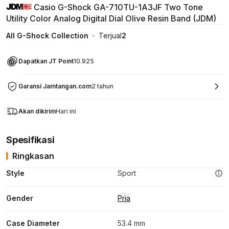
Casio G-Shock GA-710TU-1A3JF Two Tone
Utility Color Analog Digital Dial Olive Resin Band (JDM)
All G-Shock Collection
Terjual
2
Dapatkan JT Point
10.925
Garansi Jamtangan.com
2 tahun
Akan dikirim
Hari ini
Spesifikasi
Ringkasan
Style
Sport
Gender
Pria
Case Diameter
53.4 mm