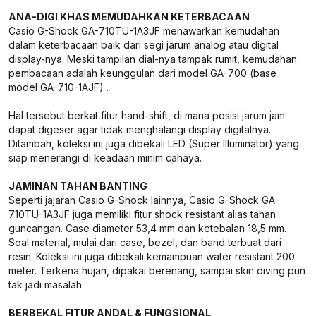
ANA-DIGI KHAS MEMUDAHKAN KETERBACAAN
Casio G-Shock GA-710TU-1A3JF menawarkan kemudahan
dalam keterbacaan baik dari segi jarum analog atau digital
display-nya. Meski tampilan dial-nya tampak rumit, kemudahan
pembacaan adalah keunggulan dari model GA-700 (base
model GA-710-1AJF) .
Hal tersebut berkat fitur hand-shift, di mana posisi jarum jam
dapat digeser agar tidak menghalangi display digitalnya.
Ditambah, koleksi ini juga dibekali LED (Super Illuminator) yang
siap menerangi di keadaan minim cahaya.
JAMINAN TAHAN BANTING
Seperti jajaran Casio G-Shock lainnya, Casio G-Shock GA-
710TU-1A3JF juga memiliki fitur shock resistant alias tahan
guncangan. Case diameter 53,4 mm dan ketebalan 18,5 mm.
Soal material, mulai dari case, bezel, dan band terbuat dari
resin. Koleksi ini juga dibekali kemampuan water resistant 200
meter. Terkena hujan, dipakai berenang, sampai skin diving pun
tak jadi masalah.
BERBEKAL FITUR ANDAL & FUNGSIONAL