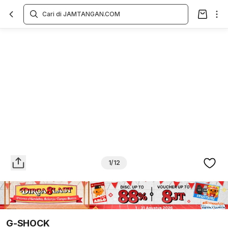
Overview
Spesifikasi
Deskripsi
Toko Offline
Review
Lainnya
1/12
G-SHOCK