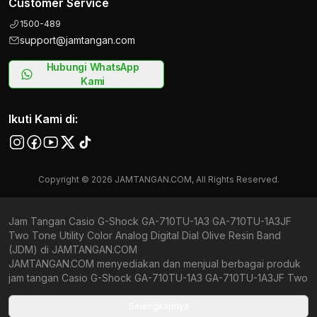
Customer Service
1500-489
support@jamtangan.com
Hubungi WhatsApp
Kami
Ikuti Kami di:
Copyright © 2026 JAMTANGAN.COM, All Rights Reserved.
Jam Tangan Casio G-Shock GA-710TU-1A3 GA-710TU-1A3JF
Two Tone Utility Color Analog Digital Dial Olive Resin Band
(JDM) di JAMTANGAN.COM
JAMTANGAN.COM menyediakan dan menjual berbagai produk
jam tangan Casio G-Shock GA-710TU-1A3 GA-710TU-1A3JF Two
Tone Utility Color Analog Digital Dial Olive Resin Band (JDM)
original bergaransi resmi Indonesia dan Global (International
Selengkapnya