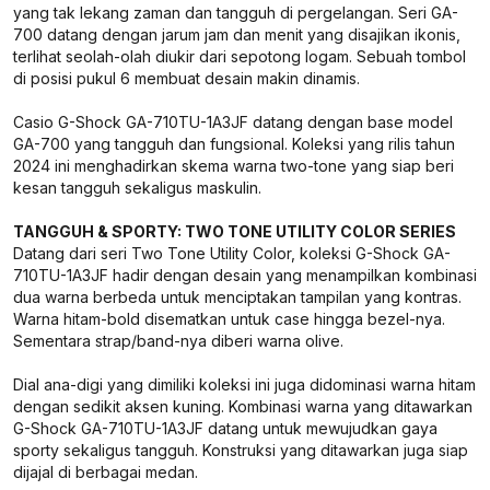
yang tak lekang zaman dan tangguh di pergelangan. Seri GA-
700 datang dengan jarum jam dan menit yang disajikan ikonis,
terlihat seolah-olah diukir dari sepotong logam. Sebuah tombol
di posisi pukul 6 membuat desain makin dinamis.
Casio G-Shock GA-710TU-1A3JF datang dengan base model
GA-700 yang tangguh dan fungsional. Koleksi yang rilis tahun
2024 ini menghadirkan skema warna two-tone yang siap beri
kesan tangguh sekaligus maskulin.
TANGGUH & SPORTY: TWO TONE UTILITY COLOR SERIES
Datang dari seri Two Tone Utility Color, koleksi G-Shock GA-
710TU-1A3JF hadir dengan desain yang menampilkan kombinasi
dua warna berbeda untuk menciptakan tampilan yang kontras.
Warna hitam-bold disematkan untuk case hingga bezel-nya.
Sementara strap/band-nya diberi warna olive.
Dial ana-digi yang dimiliki koleksi ini juga didominasi warna hitam
dengan sedikit aksen kuning. Kombinasi warna yang ditawarkan
G-Shock GA-710TU-1A3JF datang untuk mewujudkan gaya
sporty sekaligus tangguh. Konstruksi yang ditawarkan juga siap
dijajal di berbagai medan.