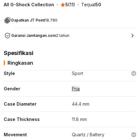
All G-Shock Collection
5
(
11
)
Terjual
50
Dapatkan JT Point
18.780
Garansi Jamtangan.com
2 tahun
Spesifikasi
Ringkasan
Style
Sport
Gender
Pria
Case Diameter
44.4 mm
Case Thickness
11.8 mm
Movement
Quartz / Battery