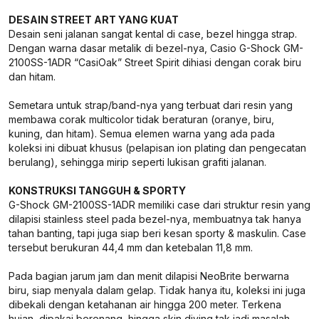
DESAIN STREET ART YANG KUAT
Desain seni jalanan sangat kental di case, bezel hingga strap.
Dengan warna dasar metalik di bezel-nya, Casio G-Shock GM-
2100SS-1ADR “CasiOak” Street Spirit dihiasi dengan corak biru
dan hitam.
Semetara untuk strap/band-nya yang terbuat dari resin yang
membawa corak multicolor tidak beraturan (oranye, biru,
kuning, dan hitam). Semua elemen warna yang ada pada
koleksi ini dibuat khusus (pelapisan ion plating dan pengecatan
berulang), sehingga mirip seperti lukisan grafiti jalanan.
KONSTRUKSI TANGGUH & SPORTY
G-Shock GM-2100SS-1ADR memiliki case dari struktur resin yang
dilapisi stainless steel pada bezel-nya, membuatnya tak hanya
tahan banting, tapi juga siap beri kesan sporty & maskulin. Case
tersebut berukuran 44,4 mm dan ketebalan 11,8 mm.
Pada bagian jarum jam dan menit dilapisi NeoBrite berwarna
biru, siap menyala dalam gelap. Tidak hanya itu, koleksi ini juga
dibekali dengan ketahanan air hingga 200 meter. Terkena
hujan, dipakai berenang, hingga skin diving tak jadi masalah.