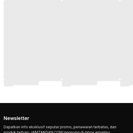
Newsletter
Dapatkan info eksklusif seputar promo, penawaran terbatas, dan
produk terbaru JAMTANGAN.COM langsung di inbox emailmu.