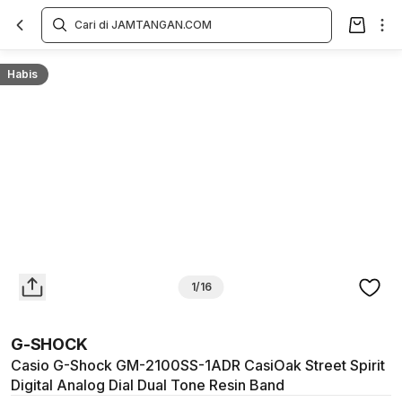
Overview
Spesifikasi
Deskripsi
Toko Offline
Review
Lainnya
Habis
1/16
G-SHOCK
Casio G-Shock GM-2100SS-1ADR CasiOak Street Spirit
Digital Analog Dial Dual Tone Resin Band