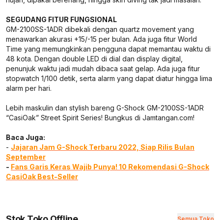
SEGUDANG FITUR FUNGSIONAL
GM-2100SS-1ADR dibekali dengan quartz movement yang
menawarkan akurasi +15/-15 per bulan. Ada juga fitur World
Time yang memungkinkan pengguna dapat memantau waktu di
48 kota. Dengan double LED di dial dan display digital,
penunjuk waktu jadi mudah dibaca saat gelap. Ada juga fitur
stopwatch 1/100 detik, serta alarm yang dapat diatur hingga lima
alarm per hari.
Lebih maskulin dan stylish bareng G-Shock GM-2100SS-1ADR
“CasiOak” Street Spirit Series! Bungkus di Jamtangan.com!
Baca Juga:
-
Jajaran Jam G-Shock Terbaru 2022, Siap Rilis Bulan
September
-
Fans Garis Keras Wajib Punya! 10 Rekomendasi G-Shock
CasiOak Best-Seller
Stok Toko Offline
Semua Toko