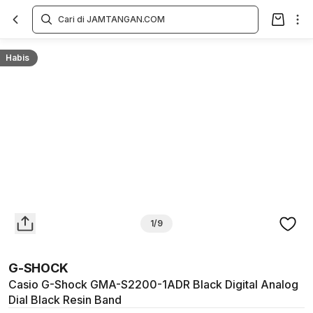
Overview
Spesifikasi
Deskripsi
Toko Offline
Review
Lainnya
Habis
1/9
G-SHOCK
Casio G-Shock GMA-S2200-1ADR Black Digital Analog
Dial Black Resin Band