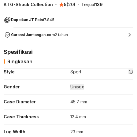
All G-Shock Collection
5
(
20
)
Terjual
139
Dapatkan JT Point
7.845
Garansi Jamtangan.com
2 tahun
Spesifikasi
Ringkasan
Style
Sport
Gender
Unisex
Case Diameter
45.7 mm
Case Thickness
12.4 mm
Lug Width
23 mm