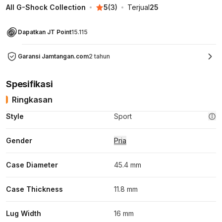
All G-Shock Collection
5
(
3
)
Terjual
25
Dapatkan JT Point
15.115
Garansi Jamtangan.com
2 tahun
Spesifikasi
Ringkasan
Style
Sport
Gender
Pria
Case Diameter
45.4 mm
Case Thickness
11.8 mm
Lug Width
16 mm