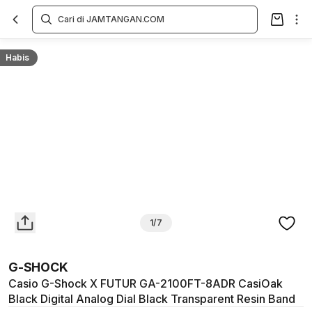
Overview
Spesifikasi
Deskripsi
Toko Offline
Review
Lainnya
Habis
1/7
G-SHOCK
Casio G-Shock X FUTUR GA-2100FT-8ADR CasiOak
Black Digital Analog Dial Black Transparent Resin Band