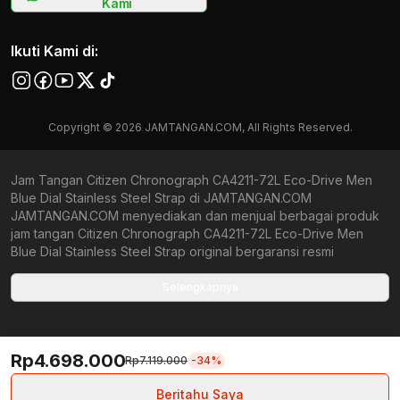
Kami
Ikuti Kami di:
Copyright © 2026 JAMTANGAN.COM, All Rights Reserved.
Jam Tangan Citizen Chronograph CA4211-72L Eco-Drive Men
Blue Dial Stainless Steel Strap di JAMTANGAN.COM
JAMTANGAN.COM menyediakan dan menjual berbagai produk
jam tangan Citizen Chronograph CA4211-72L Eco-Drive Men
Blue Dial Stainless Steel Strap original bergaransi resmi
Indonesia dan Global (International Warranty). Kami
berkomitmen untuk memberi penawaran terbaik bagi setiap
Selengkapnya
pelanggan. JAMTANGAN.COM menjamin produk-produk yang
tersedia merupakan produk jam tangan original, berkualitas
tinggi, dan memiliki harga yang lebih terjangkau dari toko online
Rp4.698.000
Indonesia lainnya. Anda, watchlovers, merupakan prioritas
Rp7.119.000
-34%
utama kami. Dengan tersedianya berbagai jam tangan
mechanical, kinetic, dan quartz mulai dari yang bertema fine-
Beritahu Saya