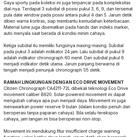
Gaya sporty pada koleksi ini juga terpancar pada kompleksitas
dial-nya. Terdapat 3 subdial di posisi pukul 3, 6, 9, dan tersemat
pula date window pada posisi antara pukul 4 dan 5. Jarum detik
diberi warna kontras, siap membantu kemudahan keterbacaan.
Material lume juga disematkan pada hands dan indeks marker,
auto menyala saat berada di kondisi minim cahaya.
Ketiga subdial itu memiliki fungsinya masing-masing. Subdial
pada pukul 3 adalah indikator 24 jam. Lalu subdial di pukul 9
adalah indikator chronograph 60 menit. Dan subdial pukul 6
menjadi indikator detik utama. Jarum panjang berwarna di
tengah menjadi penunjuk chronograph 1/5 detik.
RAMAH LINGKUNGAN DENGAN ECO DRIVE MOVEMENT
Citizen Chronograph CA4211-72L dibekali teknologi Eco Drive
movement caliber B620. Solar-powered movement ini dapat
mengubah cahaya apa pun menjadi daya. Movement ini juga
menawarkan power reserve 9 bulan (dalam kondisi penuh dan
beroperasi tanpa paparan cahaya). Bila selalu terekspos
cahaya, jam tangan ini bisa beroperasi non-stop.
Movement ini mendukung fitur insufficient charge warning