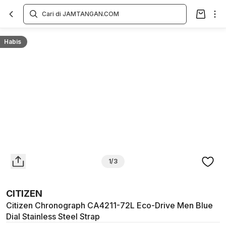
Overview
Spesifikasi
Deskripsi
Toko Offline
Review
Lainnya
Habis
1/3
CITIZEN
Citizen Chronograph CA4211-72L Eco-Drive Men Blue
Dial Stainless Steel Strap