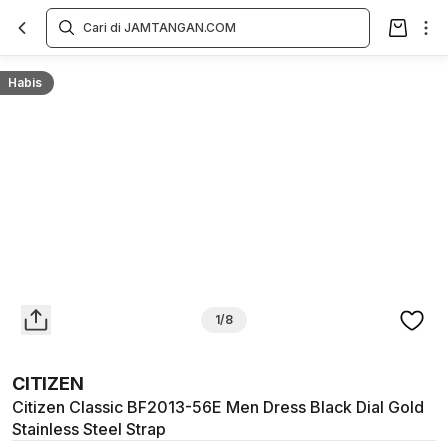
Overview
Spesifikasi
Deskripsi
Toko Offline
Review
Lainnya
Habis
1/8
CITIZEN
Citizen Classic BF2013-56E Men Dress Black Dial Gold
Stainless Steel Strap