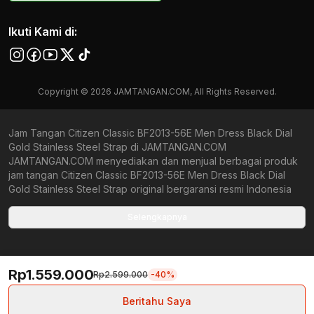
Ikuti Kami di:
Copyright © 2026 JAMTANGAN.COM, All Rights Reserved.
Jam Tangan Citizen Classic BF2013-56E Men Dress Black Dial
Gold Stainless Steel Strap di JAMTANGAN.COM
JAMTANGAN.COM menyediakan dan menjual berbagai produk
jam tangan Citizen Classic BF2013-56E Men Dress Black Dial
Gold Stainless Steel Strap original bergaransi resmi Indonesia
dan Global (International Warranty). Kami berkomitmen untuk
memberi penawaran terbaik bagi setiap pelanggan.
Selengkapnya
JAMTANGAN.COM menjamin produk-produk yang tersedia
merupakan produk jam tangan original, berkualitas tinggi, dan
memiliki harga yang lebih terjangkau dari toko online Indonesia
Rp1.559.000
lainnya. Anda, watchlovers, merupakan prioritas utama kami.
Rp2.599.000
-40%
Dengan tersedianya berbagai jam tangan mechanical, kinetic,
dan quartz mulai dari yang bertema fine-elegance atau elegan
Beritahu Saya