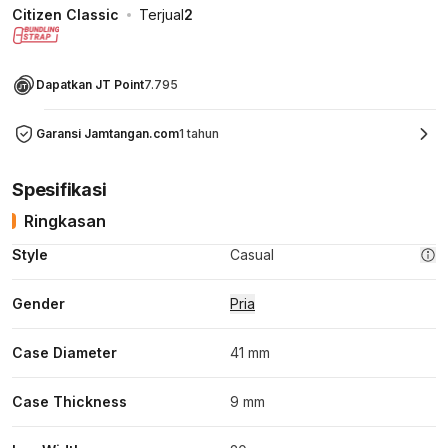
Citizen Classic
Terjual
2
Dapatkan JT Point
7.795
Garansi Jamtangan.com
1 tahun
Spesifikasi
Ringkasan
Style
Casual
Gender
Pria
Case Diameter
41 mm
Case Thickness
9 mm