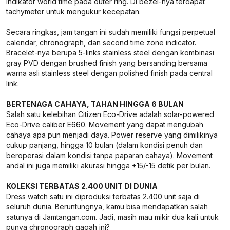
indikator world time pada outer ring. Di bezel-nya terdapat
tachymeter untuk mengukur kecepatan.
Secara ringkas, jam tangan ini sudah memiliki fungsi perpetual
calendar, chronograph, dan second time zone indicator.
Bracelet-nya berupa 5-links stainless steel dengan kombinasi
gray PVD dengan brushed finish yang bersanding bersama
warna asli stainless steel dengan polished finish pada central
link.
BERTENAGA CAHAYA, TAHAN HINGGA 6 BULAN
Salah satu kelebihan Citizen Eco-Drive adalah solar-powered
Eco-Drive caliber E660. Movement yang dapat mengubah
cahaya apa pun menjadi daya. Power reserve yang dimilikinya
cukup panjang, hingga 10 bulan (dalam kondisi penuh dan
beroperasi dalam kondisi tanpa paparan cahaya). Movement
andal ini juga memiliki akurasi hingga +15/-15 detik per bulan.
KOLEKSI TERBATAS 2.400 UNIT DI DUNIA
Dress watch satu ini diproduksi terbatas 2.400 unit saja di
seluruh dunia. Beruntungnya, kamu bisa mendapatkan salah
satunya di Jamtangan.com. Jadi, masih mau mikir dua kali untuk
punya chronograph gagah ini?