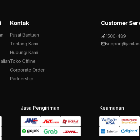
i
Kontak
Customer Ser
an
Pusat Bantuan
1500-489
Tentang Kami
support@jamtan
Hubungi Kami
alian
Toko Offline
Corporate Order
Partnership
Jasa Pengiriman
Keamanan