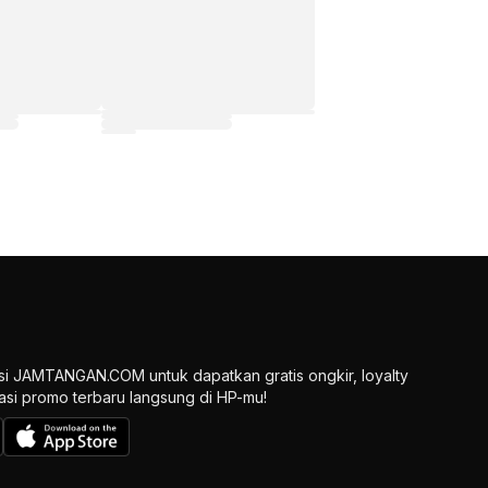
si JAMTANGAN.COM untuk dapatkan gratis ongkir, loyalty
ikasi promo terbaru langsung di HP-mu!