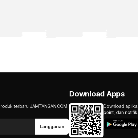
Download Apps
an produk terbaru JAMTANGAN.COM
Download aplika
point, dan notif
Langganan