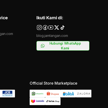
vice
Ikuti Kami di:
gan.com
blog.jamtangan.com
Hubungi WhatsApp
Kami
Official Store Marketplace