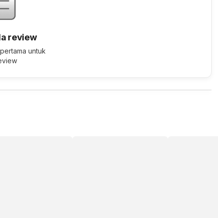
a review
 pertama untuk
review