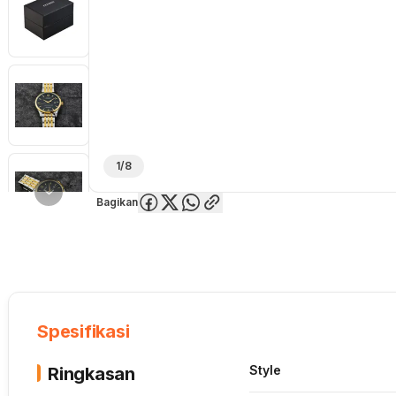
1/8
Bagikan
Overview
Spesifikasi
Deskripsi
Toko Offline
Review
Lainnya
Spesifikasi
Style
Ringkasan