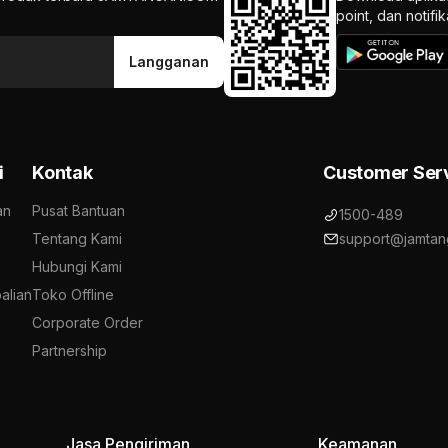
point, dan notif
Langganan
i
Kontak
Customer Ser
an
Pusat Bantuan
1500-489
Tentang Kami
support@jamtan
Hubungi Kami
alian
Toko Offline
Corporate Order
Partnership
Jasa Pengiriman
Keamanan