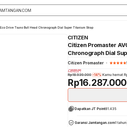
co Drive Tsuno Bull Head Chronograph Dial Super Titanium Strap
CITIZEN
Citizen Promaster AV
Chronograph Dial Sup
Citizen Promaster
Rp18.939.000
-14%
Kamu hemat
R
Rp16.287.000
Dapatkan JT Point
81.435
Garansi Jamtangan.com
1 tahun