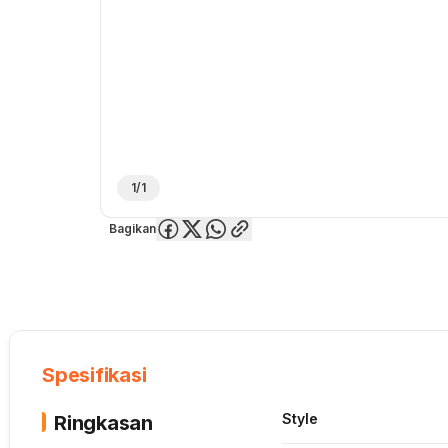
1/1
Bagikan
Overview
Spesifikasi
Deskripsi
Toko Offline
Review
Lainnya
Spesifikasi
Style
Ringkasan