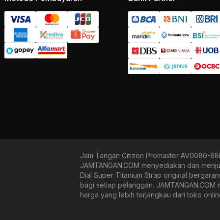
Jam Tangan Citizen Promaster AV0080-88E
JAMTANGAN.COM menyediakan dan menjual 
Dial Super Titanium Strap original bergara
bagi setiap pelanggan. JAMTANGAN.COM men
harga yang lebih terjangkau dari toko onli
tangan mechanical, kinetic, dan quartz mula
menjamin kenyamanan dan pengalaman bela