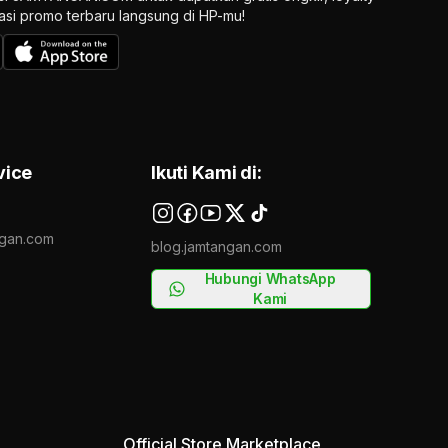
ikasi promo terbaru langsung di HP-mu!
vice
Ikuti Kami di:
gan.com
blog.jamtangan.com
Hubungi WhatsApp
Kami
Official Store Marketplace