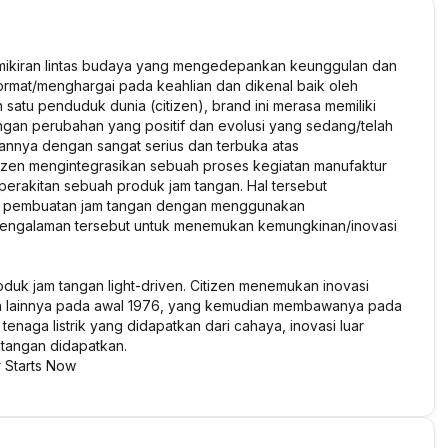
emikiran lintas budaya yang mengedepankan keunggulan dan
hormat/menghargai pada keahlian dan dikenal baik oleh
 satu penduduk dunia (citizen), brand ini merasa memiliki
an perubahan yang positif dan evolusi yang sedang/telah
akannya dengan sangat serius dan terbuka atas
izen mengintegrasikan sebuah proses kegiatan manufaktur
erakitan sebuah produk jam tangan. Hal tersebut
am pembuatan jam tangan dengan menggunakan
 pengalaman tersebut untuk menemukan kemungkinan/inovasi
duk jam tangan light-driven. Citizen menemukan inovasi
ngan lainnya pada awal 1976, yang kemudian membawanya pada
enaga listrik yang didapatkan dari cahaya, inovasi luar
tangan didapatkan.
r Starts Now