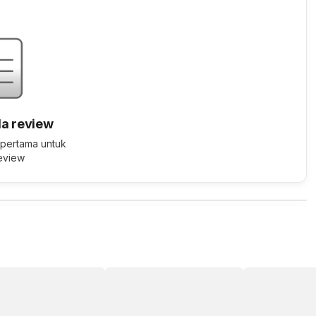
a review
 pertama untuk
review