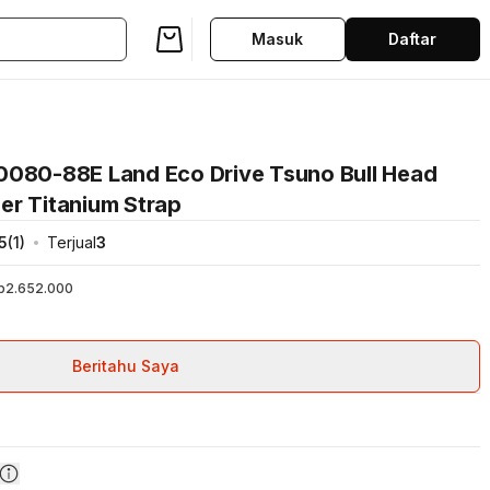
Masuk
Daftar
0080-88E Land Eco Drive Tsuno Bull Head
er Titanium Strap
5
(
1
)
Terjual
3
p2.652.000
Beritahu Saya