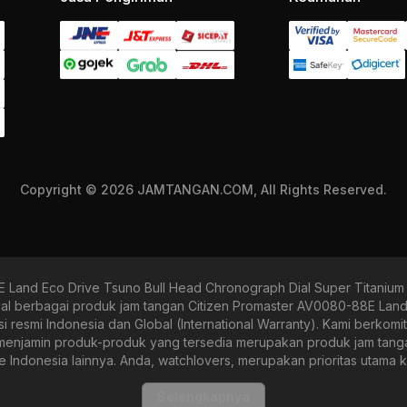
Copyright © 2026 JAMTANGAN.COM, All Rights Reserved.
 Land Eco Drive Tsuno Bull Head Chronograph Dial Super Titani
berbagai produk jam tangan Citizen Promaster AV0080-88E Land 
nsi resmi Indonesia dan Global (International Warranty). Kami berk
jamin produk-produk yang tersedia merupakan produk jam tangan or
ne Indonesia lainnya. Anda, watchlovers, merupakan prioritas utama
i dari yang bertema fine-elegance atau elegan hingga sports, seperti
nja yang mudah, aman, serta bebas dengan berbagai pilihan prod
Selengkapnya