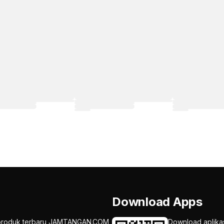
Download Apps
an produk terbaru JAMTANGAN.COM
Download aplika