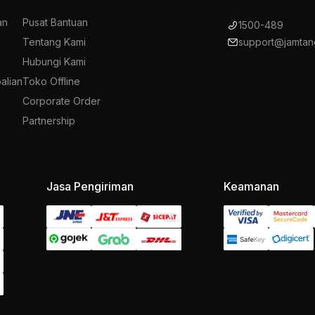
an
Pusat Bantuan
1500-489
Tentang Kami
support@jamtan
Hubungi Kami
alian
Toko Offline
Corporate Order
Partnership
Jasa Pengiriman
Keamanan