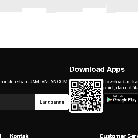
Download Apps
an produk terbaru JAMTANGAN.COM
Download aplika
point, dan notif
Langganan
i
Kontak
Customer Ser