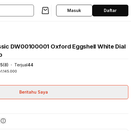
Masuk
Daftar
assic DW00100001 Oxford Eggshell White Dial
p
5
(
8
)
Terjual
44
1.145.000
Beritahu Saya
n