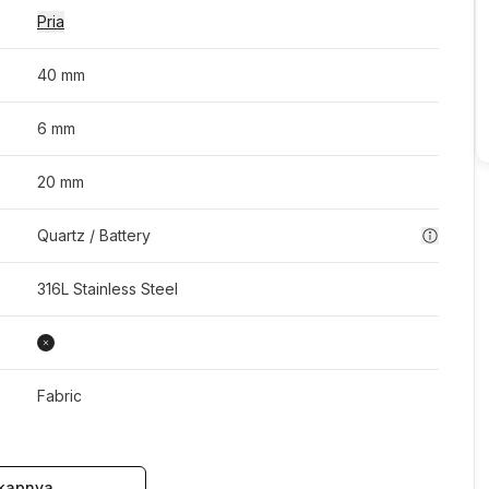
Pria
40 mm
6 mm
20 mm
Quartz / Battery
316L Stainless Steel
Fabric
kapnya