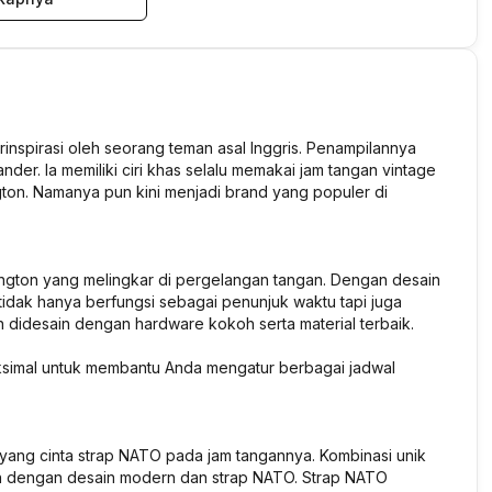
rinspirasi oleh seorang teman asal Inggris. Penampilannya
der. Ia memiliki ciri khas selalu memakai jam tangan vintage
gton. Namanya pun kini menjadi brand yang populer di
lington yang melingkar di pergelangan tangan. Dengan desain
 tidak hanya berfungsi sebagai penunjuk waktu tapi juga
 didesain dengan hardware kokoh serta material terbaik.
aksimal untuk membantu Anda mengatur berbagai jadwal
n yang cinta strap NATO pada jam tangannya. Kombinasi unik
gan dengan desain modern dan strap NATO. Strap NATO