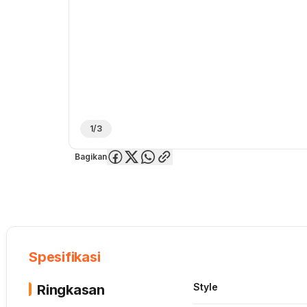
1/3
Bagikan
Overview
Spesifikasi
Deskripsi
Toko Offline
Review
Lainnya
Spesifikasi
Style
Ringkasan