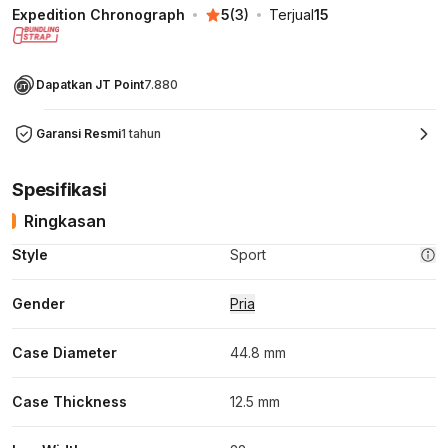
Expedition Chronograph
5
(
3
)
Terjual
15
Dapatkan JT Point
7.880
Garansi Resmi
1 tahun
Spesifikasi
Ringkasan
Style
Sport
Gender
Pria
Case Diameter
44.8 mm
Case Thickness
12.5 mm