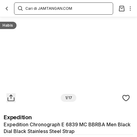
Overview
Spesifikasi
Deskripsi
Toko Offline
Review
Lainnya
Habis
1/17
Expedition
Expedition Chronograph E 6839 MC BBRBA Men Black
Dial Black Stainless Steel Strap