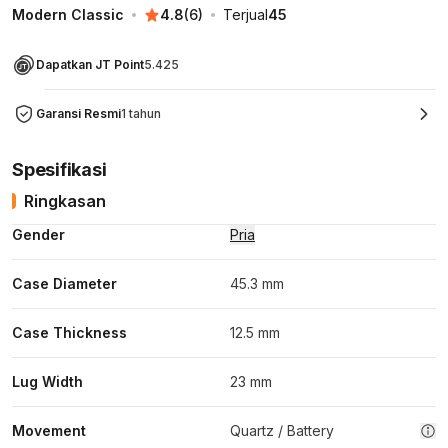
Modern Classic
4.8
(
6
)
Terjual
45
Dapatkan JT Point
5.425
Garansi Resmi
1 tahun
Spesifikasi
Ringkasan
Gender
Pria
Case Diameter
45.3 mm
Case Thickness
12.5 mm
Lug Width
23 mm
Movement
Quartz / Battery