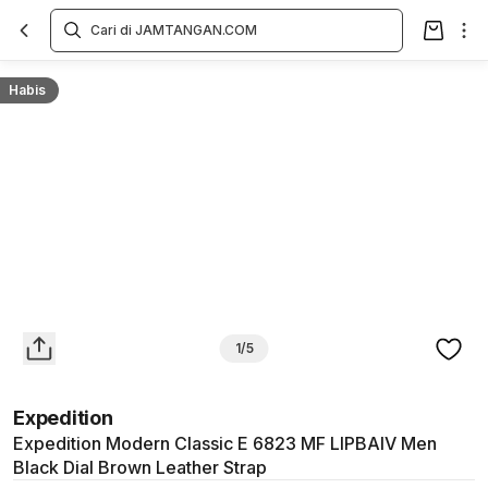
Overview
Spesifikasi
Deskripsi
Toko Offline
Review
Lainnya
Habis
1/5
Expedition
Expedition Modern Classic E 6823 MF LIPBAIV Men
Black Dial Brown Leather Strap