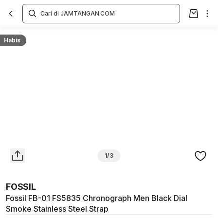
Overview
Spesifikasi
Deskripsi
Toko Offline
Review
Lainnya
Habis
1/3
FOSSIL
Fossil FB-01 FS5835 Chronograph Men Black Dial
Smoke Stainless Steel Strap