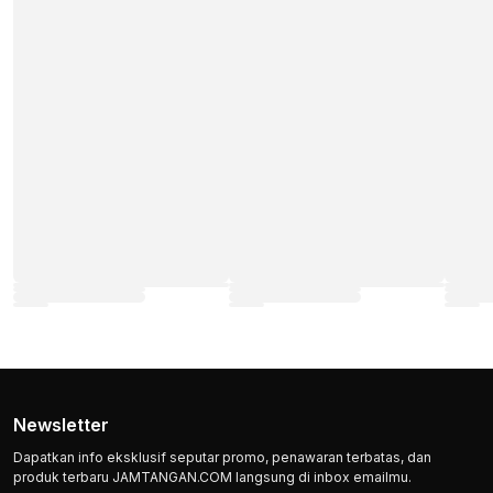
Newsletter
Dapatkan info eksklusif seputar promo, penawaran terbatas, dan
produk terbaru JAMTANGAN.COM langsung di inbox emailmu.