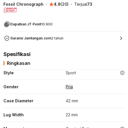
Fossil Chronograph
4.9
(
20
)
Terjual
73
Dapatkan JT Point
10.900
Garansi Jamtangan.com
2 tahun
Spesifikasi
Ringkasan
Style
Sport
Gender
Pria
Case Diameter
42 mm
Lug Width
22 mm