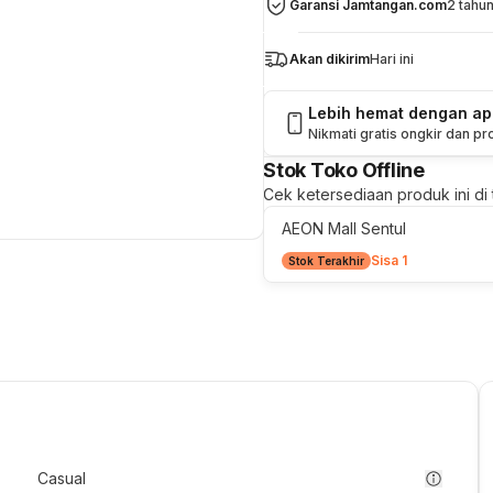
Garansi Jamtangan.com
2 tahu
Akan dikirim
Hari ini
Lebih hemat dengan a
Nikmati gratis ongkir dan p
Stok Toko Offline
Cek ketersediaan produk ini di t
AEON Mall Sentul
Sisa 1
Stok Terakhir
Casual