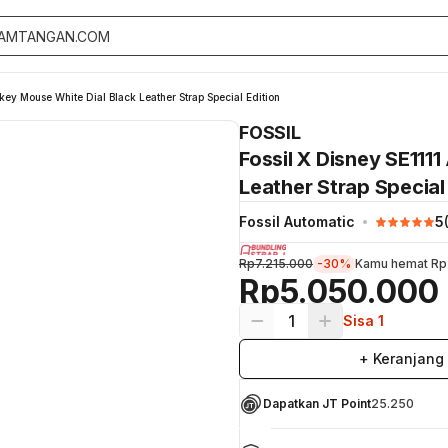
key Mouse White Dial Black Leather Strap Special Edition
FOSSIL
Fossil X Disney SE111
Leather Strap Special
Fossil Automatic
5
Rp7.215.000
-30%
Kamu hemat
Rp
Rp5.050.000
1
Sisa 1
+ Keranjang
Dapatkan JT Point
25.250