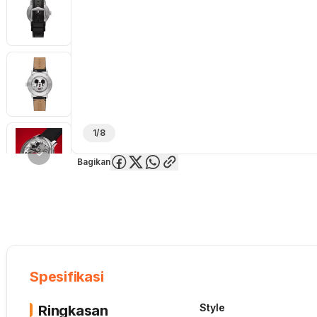
1/8
Bagikan
Overview
Spesifikasi
Deskripsi
Toko Offline
Review
Lainnya
Spesifikasi
Style
Ringkasan