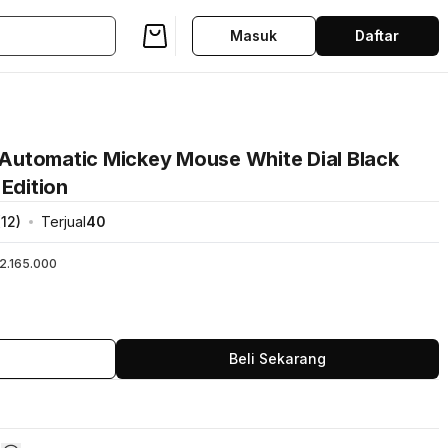
Masuk
Daftar
1 Automatic Mickey Mouse White Dial Black
 Edition
(
12
)
Terjual
40
2.165.000
Beli Sekarang