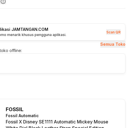
n
plikasi JAMTANGAN.COM
Scan QR
romo menarik khusus pengguna aplikasi.
Semua Toko
oko offline:
FOSSIL
Fossil Automatic
Fossil X Disney SE1111 Automatic Mickey Mouse
White Dial Black Leather Strap Special Edition