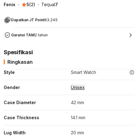
Fenix
5
(
2
)
Terjual
7
Dapatkan JT Point
83.245
Garansi TAM
2 tahun
Spesifikasi
Ringkasan
Style
Smart Watch
Gender
Unisex
Case Diameter
42 mm
Case Thickness
14.1 mm
Lug Width
20 mm