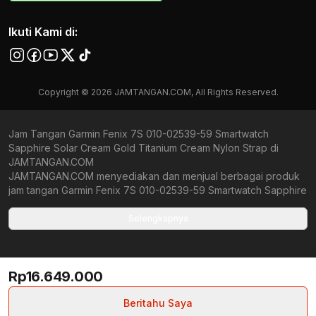
Ikuti Kami di:
Copyright © 2026 JAMTANGAN.COM, All Rights Reserved.
Jam Tangan Garmin Fenix 7S 010-02539-59 Smartwatch
Sapphire Solar Cream Gold Titanium Cream Nylon Strap di
JAMTANGAN.COM
JAMTANGAN.COM menyediakan dan menjual berbagai produk
jam tangan Garmin Fenix 7S 010-02539-59 Smartwatch Sapphire
Solar Cream Gold Titanium Cream Nylon Strap original
bergaransi resmi Indonesia dan Global (International Warranty).
Selengkapnya
Kami berkomitmen untuk memberi penawaran terbaik bagi
setiap pelanggan. JAMTANGAN.COM menjamin produk-produk
yang tersedia merupakan produk jam tangan original,
Rp16.649.000
berkualitas tinggi, dan memiliki harga yang lebih terjangkau dari
toko online Indonesia lainnya. Anda, watchlovers, merupakan
prioritas utama kami. Dengan tersedianya berbagai jam tangan
Beritahu Saya