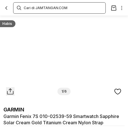
Overview
Spesifikasi
Deskripsi
Toko Offline
Review
Lainnya
Habis
1/6
GARMIN
Garmin Fenix 7S 010-02539-59 Smartwatch Sapphire
Solar Cream Gold Titanium Cream Nylon Strap