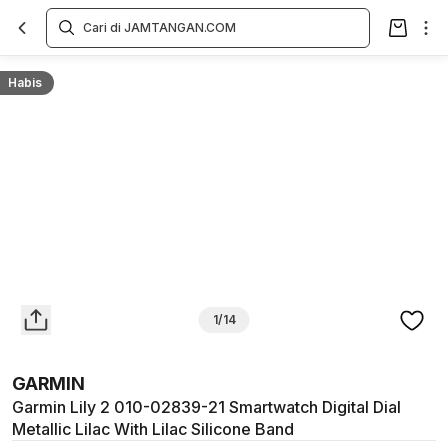
Overview
Spesifikasi
Deskripsi
Toko Offline
Review
Lainnya
Habis
1/14
GARMIN
Garmin Lily 2 010-02839-21 Smartwatch Digital Dial
Metallic Lilac With Lilac Silicone Band