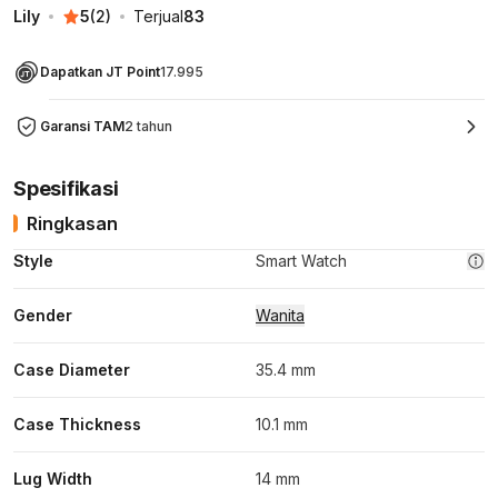
Lily
5
(
2
)
Terjual
83
Dapatkan JT Point
17.995
Garansi TAM
2 tahun
Spesifikasi
Ringkasan
Style
Smart Watch
Gender
Wanita
Case Diameter
35.4 mm
Case Thickness
10.1 mm
Lug Width
14 mm