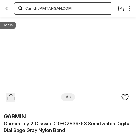
Overview
Spesifikasi
Deskripsi
Toko Offline
Review
Lainnya
Habis
1/6
GARMIN
Garmin Lily 2 Classic 010-02839-63 Smartwatch Digital
Dial Sage Gray Nylon Band