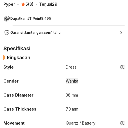
Pyper
5
(
3
)
Terjual
29
Dapatkan JT Point
8.495
Garansi Jamtangan.com
1 tahun
Spesifikasi
Ringkasan
Style
Dress
Gender
Wanita
Case Diameter
38 mm
Case Thickness
7.3 mm
Movement
Quartz / Battery