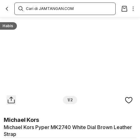
Overview
Spesifikasi
Deskripsi
Toko Offline
Review
Lainnya
Habis
1/2
Michael Kors
Michael Kors Pyper MK2740 White Dial Brown Leather
Strap