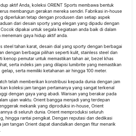
 hidup aktif Anda, koleksi ORIENT Sports membawa bentuk
terus membangun gerakan mereka sendiri. Fabrikasi in-house
ng diperlukan tetap dengan produsen dan setiap aspek
erpaduan dari desain sporty yang elegan yang dipadu dengan
. Cocok dipakai untuk segala kegiataan anda baik di dalam
 menemani gaya hidup aktif anda.
s steel tahan karat, desain dial yang sporty dengan berbagai
 dengan berbagai pilihan seperti kulit, stainless steel dan
erti kenop pemutar untuk memastikan tahan air, bezel khas
hat, serta indeks jam yang dilapisi lumibrite yang memastikan
gelap, serta memiliki ketahanan air hingga 100 meter.
Watch telah memberikan konstribusi kepada dunia dengan jam
rkan koleksi jam tangan pertamanya yang sangat terkenal
 tinggi dengan gaya yang abadi. Warisan yang berakar pada
alam ujian waktu. Orient bangga menjadi yang terdepan
nggerak mekanik yang diproduksi in-house, Orient
ggannya di seluruh dunia. Orient memproduksi seluruh
ng, hingga rantai pengikat. Dengan reputasi dan dedikasi
jam tangan Orient dapat diandalkan dengan fitur menarik
.