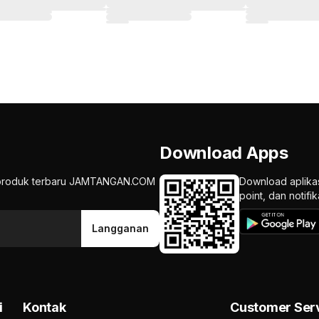
Download Apps
an produk terbaru JAMTANGAN.COM
Download aplika
point, dan notif
Langganan
i
Kontak
Customer Ser