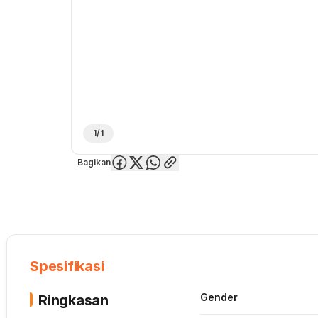
1/1
Bagikan
Overview
Spesifikasi
Deskripsi
Toko Offline
Review
Lainnya
Spesifikasi
Gender
Ringkasan