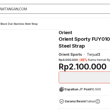
ack Dial Stainless Steel Strap
Orient
Orient Sporty FUY010
Steel Strap
Orient Sports
Terjual
3
Rp4.000.000
-48%
Kamu hemat
R
Rp2.100.000
Dapatkan JT Point
10.500
Garansi Resmi
1 tahun