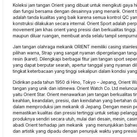
Koleksi jam tangan Orient yang dibuat untuk mengikuti gaya
dan fungsi bersama dengan desainnya yang menarik. Orient 
adalah tanda kualitas yang baik karena semua kontrol QC ya
konstruksi dilakukan secara internal. Orient Sport adalah p
movement jam khas orient yang presisi dan berkualitas tinggi
maupun diluar ruangan, membuat anda selalu tampil sempurna
Jam tangan olahraga mekanik ORIENT memiliki casing stainles
pilihan warna, Strap yang sangat nyaman dipergelangan tangan
resin (karet). Dilengkapi berbagai fitur jam tangan sport sep
yang dapat berputar searah, apertur tanggal yang nyaman dili
tingkat keterbacaan yang tinggi sekalipun dalam kondisi yang 
Didirikan pada tahun 1950 di Hino, Tokyo – Jepang, Orient 
tangan yang unik dan istimewa. Orient Watch Co. Ltd meluncu
yaitu Orient Star. Orient menawarkan jam tangan berkualitas
keahlian, keandalan, presisi, dan keindahan yang bertahan d
dalam memproduksi jam mekanik di Jepang. Dengan mesin pe
memastikan kualitas dan presisi tertinggi untuk setiap pelan
produknya sendiri secara utuh, mulai dari desain, mesin, casi
abadi Orient terhadap jam mekanik yang menunjukkan bahwa 
dan artistik yang dipadu dengan penunjuk waktu yang presisi