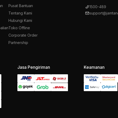
an
Pusat Bantuan
1500-489
Tentang Kami
support@jamtan
Hubungi Kami
alian
Toko Offline
Corporate Order
Partnership
Jasa Pengiriman
Keamanan