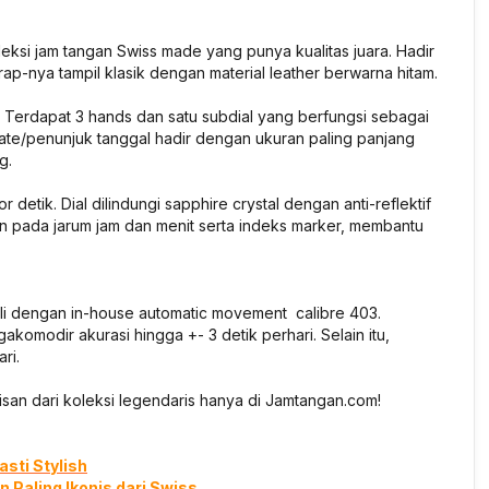
si jam tangan Swiss made yang punya kualitas juara. Hadir
trap-nya tampil klasik dengan material leather berwarna hitam.
ik. Terdapat 3 hands dan satu subdial yang berfungsi sebagai
 date/penunjuk tanggal hadir dengan ukuran paling panjang
g.
 detik. Dial dilindungi sapphire crystal dengan anti-reflektif
kan pada jarum jam dan menit serta indeks marker, membantu
li dengan in-house automatic movement calibre 403.
komodir akurasi hingga +- 3 detik perhari. Selain itu,
ari.
an dari koleksi legendaris hanya di Jamtangan.com!
asti Stylish
 Paling Ikonis dari Swiss