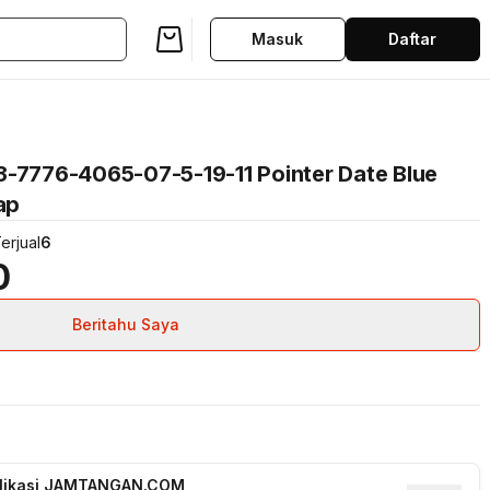
Masuk
Daftar
3-7776-4065-07-5-19-11 Pointer Date Blue
ap
erjual
6
0
Beritahu Saya
plikasi JAMTANGAN.COM