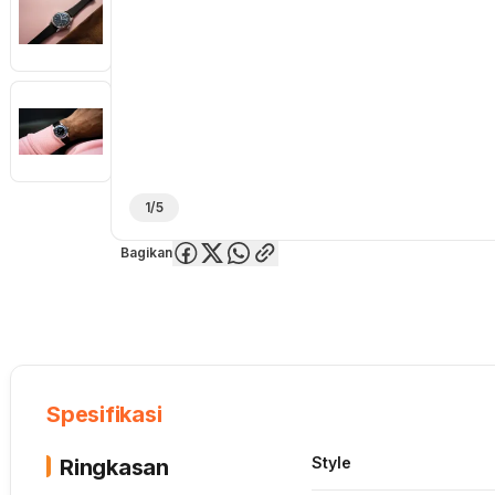
1/5
Bagikan
Overview
Spesifikasi
Deskripsi
Toko Offline
Review
Lainnya
Spesifikasi
Style
Ringkasan