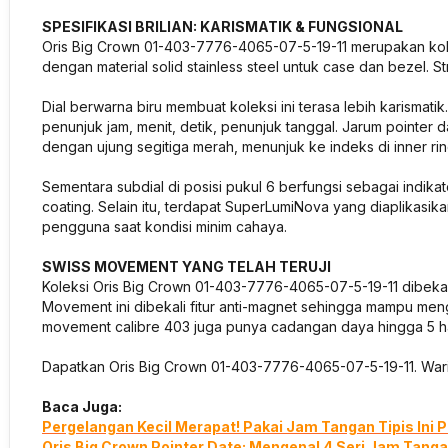
SPESIFIKASI BRILIAN: KARISMATIK & FUNGSIONAL
Oris Big Crown 01-403-7776-4065-07-5-19-11 merupakan kolek
dengan material solid stainless steel untuk case dan bezel. S
Dial berwarna biru membuat koleksi ini terasa lebih karismat
penunjuk jam, menit, detik, penunjuk tanggal. Jarum pointer
dengan ujung segitiga merah, menunjuk ke indeks di inner rin
Sementara subdial di posisi pukul 6 berfungsi sebagai indikator
coating. Selain itu, terdapat SuperLumiNova yang diaplikasi
pengguna saat kondisi minim cahaya.
SWISS MOVEMENT YANG TELAH TERUJI
Koleksi Oris Big Crown 01-403-7776-4065-07-5-19-11 dibeka
Movement ini dibekali fitur anti-magnet sehingga mampu menga
movement calibre 403 juga punya cadangan daya hingga 5 h
Dapatkan Oris Big Crown 01-403-7776-4065-07-5-19-11. Waris
Baca Juga:
Pergelangan Kecil Merapat! Pakai Jam Tangan Tipis Ini P
Oris Big Crown Pointer Date: Mengenal 4 Seri Jam Tangan