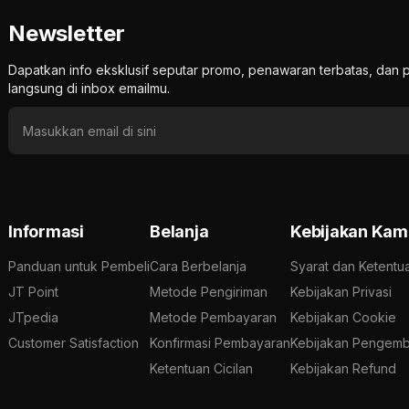
Newsletter
Dapatkan info eksklusif seputar promo, penawaran terbatas, d
langsung di inbox emailmu.
Informasi
Belanja
Kebijakan Kam
Panduan untuk Pembeli
Cara Berbelanja
Syarat dan Ketentu
JT Point
Metode Pengiriman
Kebijakan Privasi
JTpedia
Metode Pembayaran
Kebijakan Cookie
Customer Satisfaction
Konfirmasi Pembayaran
Kebijakan Pengemb
Ketentuan Cicilan
Kebijakan Refund