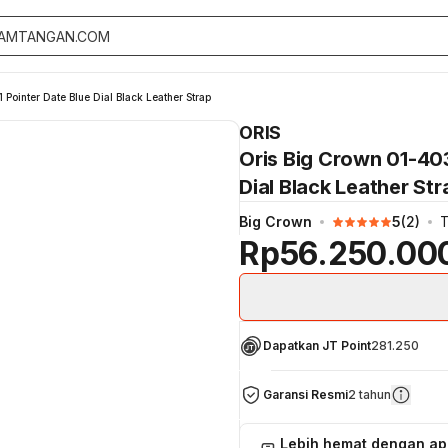
inter Date Blue Dial Black Leather Strap
ORIS
Oris Big Crown 01-40
Dial Black Leather Str
Big Crown
5
(
2
)
T
Rp56.250.00
Dapatkan JT Point
281.250
Garansi Resmi
2 tahun
Lebih hemat dengan a