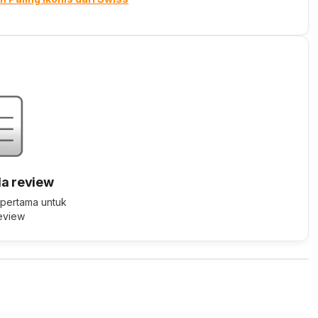
a review
 pertama untuk
review