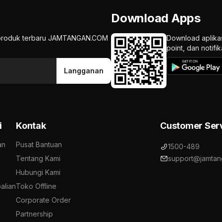
Download Apps
an produk terbaru JAMTANGAN.COM
Download aplika
point, dan notif
Langganan
i
Kontak
Customer Ser
an
Pusat Bantuan
1500-489
Tentang Kami
support@jamtan
Hubungi Kami
alian
Toko Offline
Corporate Order
Partnership