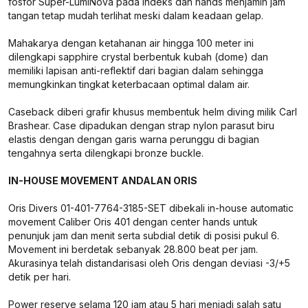
fosfor Super-LumiNova pada indeks dan hands menjamin jam
tangan tetap mudah terlihat meski dalam keadaan gelap.
Mahakarya dengan ketahanan air hingga 100 meter ini
dilengkapi sapphire crystal berbentuk kubah (dome) dan
memiliki lapisan anti-reflektif dari bagian dalam sehingga
memungkinkan tingkat keterbacaan optimal dalam air.
Caseback diberi grafir khusus membentuk helm diving milik Carl
Brashear. Case dipadukan dengan strap nylon parasut biru
elastis dengan dengan garis warna perunggu di bagian
tengahnya serta dilengkapi bronze buckle.
IN-HOUSE MOVEMENT ANDALAN ORIS
Oris Divers 01-401-7764-3185-SET dibekali in-house automatic
movement Caliber Oris 401 dengan center hands untuk
penunjuk jam dan menit serta subdial detik di posisi pukul 6.
Movement ini berdetak sebanyak 28.800 beat per jam.
Akurasinya telah distandarisasi oleh Oris dengan deviasi -3/+5
detik per hari.
Power reserve selama 120 jam atau 5 hari menjadi salah satu