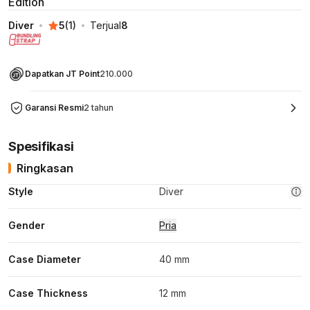
Edition
Diver
5
(
1
)
Terjual
8
Dapatkan JT Point
210.000
Garansi Resmi
2 tahun
Spesifikasi
Ringkasan
Style
Diver
Gender
Pria
Case Diameter
40 mm
Case Thickness
12 mm