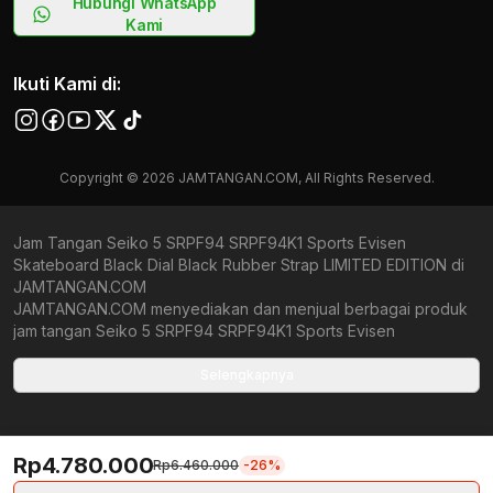
Hubungi WhatsApp
Kami
Ikuti Kami di:
Copyright © 2026 JAMTANGAN.COM, All Rights Reserved.
Jam Tangan Seiko 5 SRPF94 SRPF94K1 Sports Evisen
Skateboard Black Dial Black Rubber Strap LIMITED EDITION di
JAMTANGAN.COM
JAMTANGAN.COM menyediakan dan menjual berbagai produk
jam tangan Seiko 5 SRPF94 SRPF94K1 Sports Evisen
Skateboard Black Dial Black Rubber Strap LIMITED EDITION
original bergaransi resmi Indonesia dan Global (International
Selengkapnya
Warranty). Kami berkomitmen untuk memberi penawaran terbaik
bagi setiap pelanggan. JAMTANGAN.COM menjamin produk-
produk yang tersedia merupakan produk jam tangan original,
Rp4.780.000
berkualitas tinggi, dan memiliki harga yang lebih terjangkau dari
Rp6.460.000
-26%
toko online Indonesia lainnya. Anda, watchlovers, merupakan