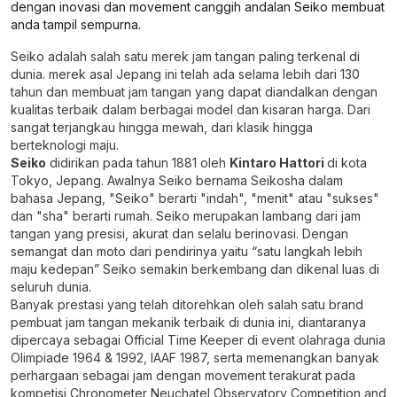
dengan inovasi dan movement canggih andalan Seiko membuat
anda tampil sempurna.
Seiko adalah salah satu merek jam tangan paling terkenal di
dunia. merek asal Jepang ini telah ada selama lebih dari 130
tahun dan membuat jam tangan yang dapat diandalkan dengan
kualitas terbaik dalam berbagai model dan kisaran harga. Dari
sangat terjangkau hingga mewah, dari klasik hingga
berteknologi maju.
Seiko
didirikan pada tahun 1881 oleh
Kintaro Hattori
di kota
Tokyo, Jepang. Awalnya Seiko bernama Seikosha dalam
bahasa Jepang, "Seiko" berarti "indah", "menit" atau "sukses"
dan "sha" berarti rumah. Seiko merupakan lambang dari jam
tangan yang presisi, akurat dan selalu berinovasi. Dengan
semangat dan moto dari pendirinya yaitu “satu langkah lebih
maju kedepan” Seiko semakin berkembang dan dikenal luas di
seluruh dunia.
Banyak prestasi yang telah ditorehkan oleh salah satu brand
pembuat jam tangan mekanik terbaik di dunia ini, diantaranya
dipercaya sebagai Official Time Keeper di event olahraga dunia
Olimpiade 1964 & 1992, IAAF 1987, serta memenangkan banyak
perhargaan sebagai jam dengan movement terakurat pada
kompetisi Chronometer Neuchatel Observatory Competition and