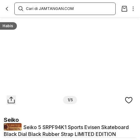
Overview
Spesifikasi
Deskripsi
Toko Offline
Review
Lainnya
Habis
1/5
Seiko
Seiko 5 SRPF94K1 Sports Evisen Skateboard
Black Dial Black Rubber Strap LIMITED EDITION