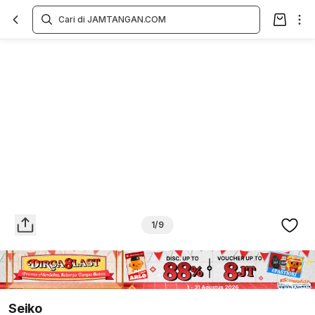
Overview
Spesifikasi
Deskripsi
Toko Offline
Review
Lainnya
1/9
Seiko