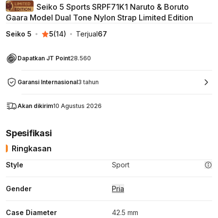
Seiko 5 Sports SRPF71K1 Naruto & Boruto
Gaara Model Dual Tone Nylon Strap Limited Edition
Seiko 5
5
(
14
)
Terjual
67
Dapatkan JT Point
28.560
Garansi Internasional
3 tahun
Akan dikirim
10 Agustus 2026
Spesifikasi
Ringkasan
Style
Sport
Gender
Pria
Case Diameter
42.5 mm