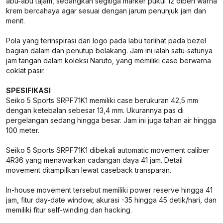
abu-abu tajam, sedangkan segitiga marker pukul 12 diberi warna
krem bercahaya agar sesuai dengan jarum penunjuk jam dan
menit.
Pola yang terinspirasi dari logo pada labu terlihat pada bezel
bagian dalam dan penutup belakang. Jam ini ialah satu-satunya
jam tangan dalam koleksi Naruto, yang memiliki case berwarna
coklat pasir.
SPESIFIKASI
Seiko 5 Sports SRPF71K1 memiliki case berukuran 42,5 mm
dengan ketebalan sebesar 13,4 mm. Ukurannya pas di
pergelangan sedang hingga besar. Jam ini juga tahan air hingga
100 meter.
Seiko 5 Sports SRPF71K1 dibekali automatic movement caliber
4R36 yang menawarkan cadangan daya 41 jam. Detail
movement ditampilkan lewat caseback transparan.
In-house movement tersebut memiliki power reserve hingga 41
jam, fitur day-date window, akurasi -35 hingga 45 detik/hari, dan
memiliki fitur self-winding dan hacking.