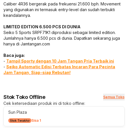
Caliber 4R36 bergerak pada frekuensi 21.600 bph. Movement
yang digunakan ini termasuk entry-level dan sudah terbukti
keandalannya.
LIMITED EDITION 6.500 PCS DI DUNIA
Seiko 5 Sports SRPF71K1 diproduksi sebagai limited edition.
Jumlahnya hanya 6.500 pcs di dunia. Dapatkan sekarang juga
hanya di Jamtangan.com
Baca juga:
-
Tampil Sporty dengan 10 Jam Tangan Pria Terbaik ini
-
Seiko Automatic Edisi Terbatas Incaran Para Pecinta
Jam Tangan, Siap-siap Rebutan!
Stok Toko Offline
Semua Toko
Cek ketersediaan produk ini di toko offline:
Sun Plaza
Sisa 1
Stok Terakhir