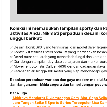
Koleksi ini memadukan tampilan sporty dan k
aktivitas Anda. Nikmati perpaduan desain ikon
unggul berikut:
✅ Desain ikonik SKX yang terinspirasi dari model diver lege
✅ Konstruksi stainless steel premium yang memberikan kesan
✅ Bezel putar satu arah yang menambah fungsi dan karakter s
✅ Dial dengan tampilan day-date serta jarum dan marker bercah
✅ Movement otomatis Caliber 4R36 dengan cadangan daya hi
✅ Ketahanan air hingga 100 meter yang siap menghadapi gaya
Rasakan perpaduan warisan dan gaya modern melalui Seik
Jamtangan.com. Miliki segera dan tampil dengan pesona 
Baca juga :
-
Akhirnya Mendarat Di Jamtangan.Com, Mari Sapa Seiko
-
Jam Tangan Seiko 5 Sports Series Terpopuler Bisa Kam