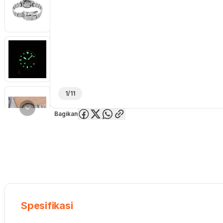
1/11
Bagikan
Overview
Spesifikasi
Deskripsi
Toko Offline
Review
Lainnya
Spesifikasi