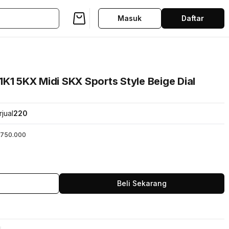
Masuk
Daftar
K1 5KX Midi SKX Sports Style Beige Dial
rjual
220
750.000
Beli Sekarang