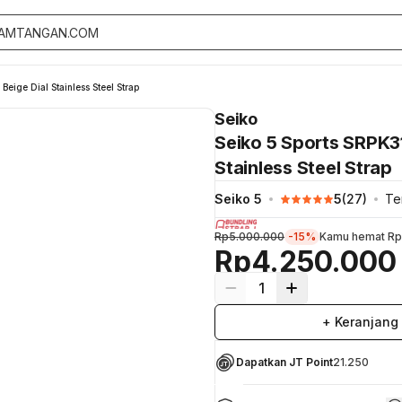
Beige Dial Stainless Steel Strap
Seiko
Seiko 5 Sports SRPK31
Stainless Steel Strap
Seiko 5
5
(
27
)
Te
Rp5.000.000
-15%
Kamu hemat
Rp
Rp4.250.000
1
+ Keranjang
Dapatkan JT Point
21.250