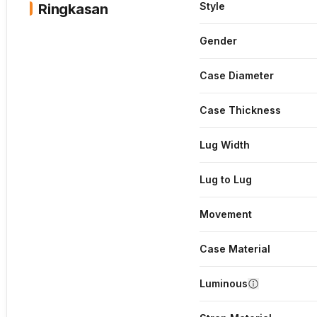
Style
Ringkasan
Gender
Case Diameter
Case Thickness
Lug Width
Lug to Lug
Movement
Case Material
Luminous