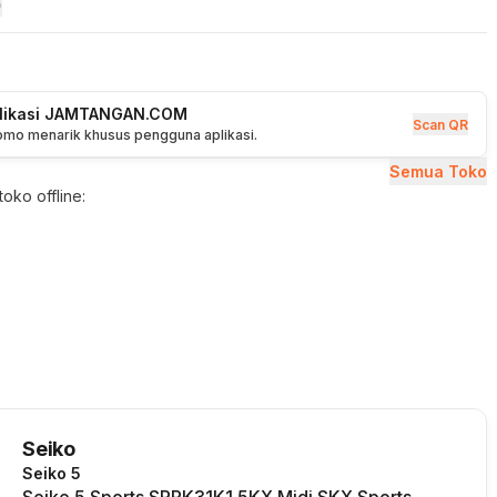
plikasi JAMTANGAN.COM
Scan QR
romo menarik khusus pengguna aplikasi.
Semua Toko
oko offline:
Seiko
Seiko 5
Seiko 5 Sports SRPK31K1 5KX Midi SKX Sports