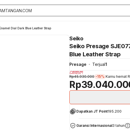
namel Dial Dark Blue Leather Strap
Seiko
Seiko Presage SJE077
Blue Leather Strap
Presage
Terjual
1
Rp45.930.000
-15%
Kamu hemat
R
Rp39.040.00
Dapatkan JT Point
195.200
Garansi Internasional
3 tahun