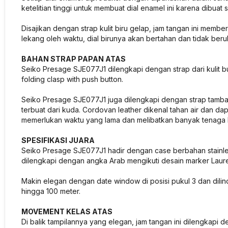
ketelitian tinggi untuk membuat dial enamel ini karena dibua
Disajikan dengan strap kulit biru gelap, jam tangan ini memb
lekang oleh waktu, dial birunya akan bertahan dan tidak be
BAHAN STRAP PAPAN ATAS
Seiko Presage SJE077J1 dilengkapi dengan strap dari kulit 
folding clasp with push button.
Seiko Presage SJE077J1 juga dilengkapi dengan strap tambah
terbuat dari kuda. Cordovan leather dikenal tahan air dan da
memerlukan waktu yang lama dan melibatkan banyak tenaga ker
SPESIFIKASI JUARA
Seiko Presage SJE077J1 hadir dengan case berbahan stainles
dilengkapi dengan angka Arab mengikuti desain marker Laure
Makin elegan dengan date window di posisi pukul 3 dan dilindu
hingga 100 meter.
MOVEMENT KELAS ATAS
Di balik tampilannya yang elegan, jam tangan ini dilengkapi