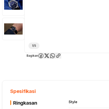
1/5
Bagikan
Overview
Spesifikasi
Deskripsi
Toko Offline
Review
Lainnya
Spesifikasi
Style
Ringkasan