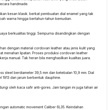
t secara handmade.
erikan kesan klasik. berkat pembuatan dial enamel yang tak
rubah warna hingga bertahun-tahun kemudian.
buaya berkualitas tinggi. Sempurna disandingkan dengan
an dengan material cordovan leather atau jenis kulit yang
pat menahan lipatan. Proses produksi cordovan leather
ja manual. Tak heran bila menghasilkan kualitas juara.
s steel berdiameter 39,5 mm dan ketebalan 10,9 mm. Dial
l 1913 dan jarum berbentuk dauphine.
ngi oleh kaca safir anti-gores. Jam tangan ini juga tahan air
 dengan automatic movement Caliber 6L35. Keindahan