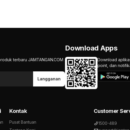
Download Apps
an produk terbaru JAMTANGAN.COM
Download aplika
point, dan notif
Langganan
i
Kontak
Customer Ser
an
Pusat Bantuan
1500-489