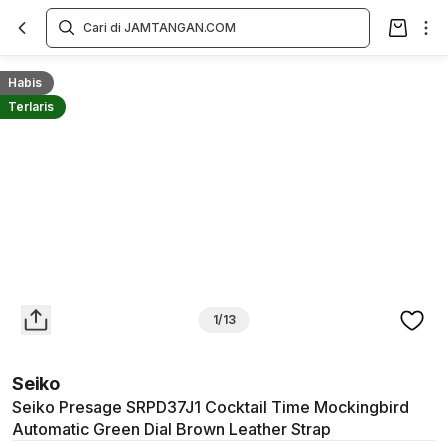
Overview
Spesifikasi
Deskripsi
Toko Offline
Review
Lainnya
Habis
Terlaris
1/13
Seiko
Seiko Presage SRPD37J1 Cocktail Time Mockingbird
Automatic Green Dial Brown Leather Strap