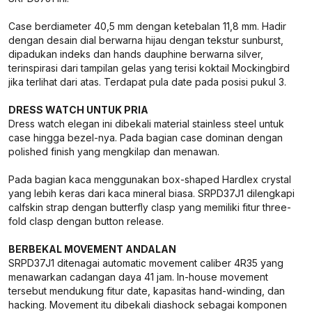
Case berdiameter 40,5 mm dengan ketebalan 11,8 mm. Hadir
dengan desain dial berwarna hijau dengan tekstur sunburst,
dipadukan indeks dan hands dauphine berwarna silver,
terinspirasi dari tampilan gelas yang terisi koktail Mockingbird
jika terlihat dari atas. Terdapat pula date pada posisi pukul 3.
DRESS WATCH UNTUK PRIA
Dress watch elegan ini dibekali material stainless steel untuk
case hingga bezel-nya. Pada bagian case dominan dengan
polished finish yang mengkilap dan menawan.
Pada bagian kaca menggunakan box-shaped Hardlex crystal
yang lebih keras dari kaca mineral biasa. SRPD37J1 dilengkapi
calfskin strap dengan butterfly clasp yang memiliki fitur three-
fold clasp dengan button release.
BERBEKAL MOVEMENT ANDALAN
SRPD37J1 ditenagai automatic movement caliber 4R35 yang
menawarkan cadangan daya 41 jam. In-house movement
tersebut mendukung fitur date, kapasitas hand-winding, dan
hacking. Movement itu dibekali diashock sebagai komponen