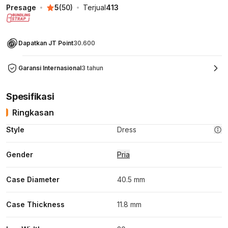
Presage
5
(
50
)
Terjual
413
Dapatkan JT Point
30.600
Garansi Internasional
3 tahun
Spesifikasi
Ringkasan
Style
Dress
Gender
Pria
Case Diameter
40.5 mm
Case Thickness
11.8 mm